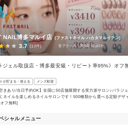
T NAIL博多マルイ店
(ファストネイル ハカタマルイテン)
3.7
(10件)
アクセス：博多駅 徒歩2分
ラジェル取扱店・博多最安級・リピート率95%》オフ無
トが貯まる・使える
メンズ歓迎
空きあり/当日予約OK】全国に50店舗展開する実力派サロン♪パラジ
くネイルを楽しめるネイルサロンです！500種類から選べる定額デザイ
替オフ無料]
ペシャルメニュー