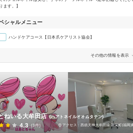
ります。】
ペシャルメニュー
ハンドケアコース【日本爪ケアリスト協会】
その他の情報を表示
とねいる大牟田店
(ハアトネイルオオムタテン)
4.3
(3件)
アクセス：西鉄天神大牟田線 新栄町(福岡)