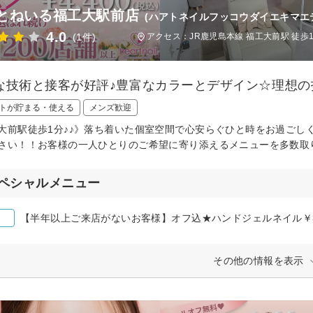
とねいる福工大駅前店
(ハアトネイルフッコウダイエキマエ
4.0
(1件)
アクセス：JR鹿児島本線 福工大前駅 徒歩
な技術と接客が好評♪豊富なカラーとデザイン☆理想の
トが貯まる・使える
メンズ歓迎
大前駅徒歩1分♪♪》落ち着いた個室空間で心安らぐひと時をお過ごし
さい！！お客様の一人ひとりのご希望に寄り添えるメニューを多数取り
ペシャルメニュー
【半年以上ご来店がないお客様】オフ込★ハンドジェルネイル￥3,
その他の情報を表示