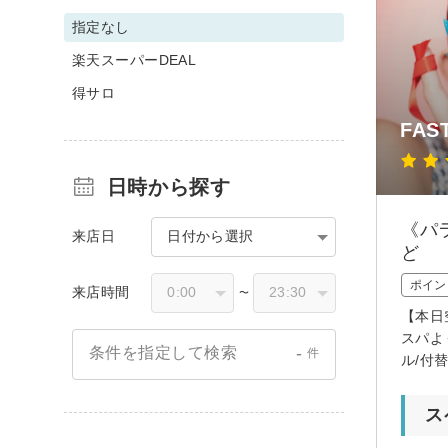
指定なし
楽天スーパーDEAL
得サロ
FAS
日時から探す
《パ
来店日
日付から選択
ど
ポイン
来店時間
〜
【本日
スパよ
-
条件を指定して検索
件
ル/付
ス