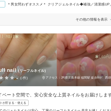
＊男女問わずオススメ＊ クリアジェルネイル◆補強／清潔感UP
その他の情報を表示
ll nail
(リーフルネイル)
-
(-件)
アクセス：JR鹿児島本線 福間駅 徒歩8分、西
イベート空間で、安心安全な上質ネイルをお届けします
トが貯まる・使える
てのジェルネイルは安心、丁寧のリーフルネイルへ是非お越しくださ