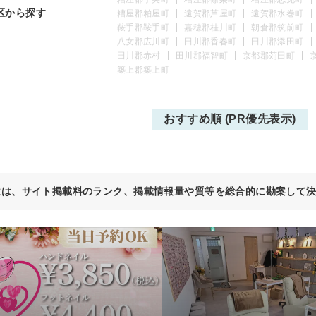
区から探す
糟屋郡粕屋町
遠賀郡芦屋町
遠賀郡水巻町
鞍手郡鞍手町
嘉穂郡桂川町
朝倉郡筑前町
八女郡広川町
田川郡香春町
田川郡添田町
田川郡赤村
田川郡福智町
京都郡苅田町
築上郡築上町
おすすめ順 (PR優先表示)
位は、サイト掲載料のランク、掲載情報量や質等を総合的に勘案して