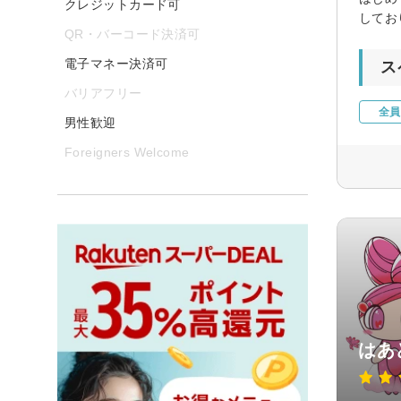
クレジットカード可
してお
QR・バーコード決済可
電子マネー決済可
ス
バリアフリー
全員
男性歓迎
Foreigners Welcome
はあ