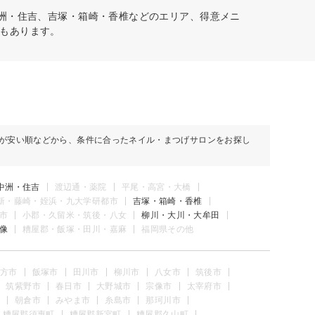
中洲・住吉、吉塚・箱崎・香椎などのエリア、得意メニ
もあります。
が安い順などから、条件に合ったネイル・まつげサロンをお探し
中洲・住吉
渡辺通・薬院
平尾・高宮・大橋
新・藤崎・姪浜・九大学研都市
吉塚・箱崎・香椎
市
小郡・久留米・筑後・八女
柳川・大川・大牟田
像
糟屋郡・飯塚・田川・嘉麻
福岡県その他
方市
飯塚市
田川市
柳川市
八女市
筑後市
筑紫野市
春日市
大野城市
宗像市
太宰府市
朝倉市
みやま市
糸島市
那珂川市
糟屋郡須惠町
糟屋郡新宮町
糟屋郡久山町