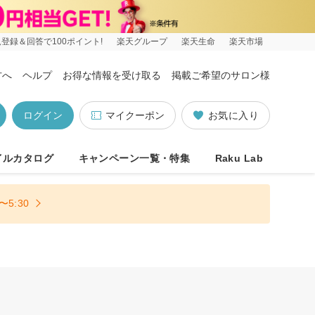
登録＆回答で100ポイント!
楽天グループ
楽天生命
楽天市場
方へ
ヘルプ
お得な情報を受け取る
掲載ご希望のサロン様
ログイン
マイクーポン
お気に入り
イルカタログ
キャンペーン一覧・特集
Raku Lab
5:30