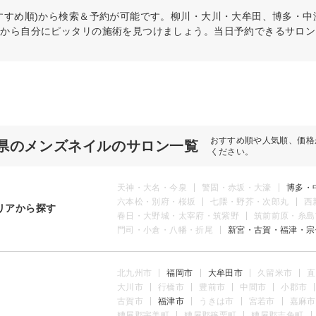
すすめ順)から検索＆予約が可能です。柳川・大川・大牟田、博多・
件から自分にピッタリの施術を見つけましょう。当日予約できるサロン
おすすめ順や人気順、価格
県のメンズネイルのサロン一覧
ください。
天神・大名・今泉
警固・赤坂・大濠
博多・
六本松・別府・桜坂
七隈・野芥・次郎丸
西
リアから探す
春日・大野城・太宰府・筑紫野
筑前前原・糸島
門司・小倉・八幡・折尾
新宮・古賀・福津・宗
北九州市
福岡市
大牟田市
久留米市
直
大川市
行橋市
豊前市
中間市
小郡市
古賀市
福津市
うきは市
宮若市
嘉麻市
糟屋郡宇美町
糟屋郡篠栗町
糟屋郡志免町