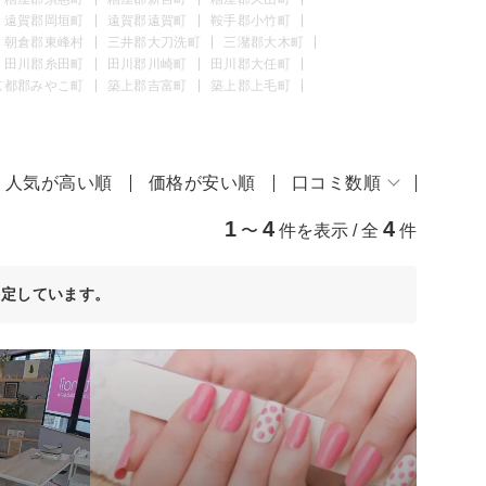
遠賀郡岡垣町
遠賀郡遠賀町
鞍手郡小竹町
朝倉郡東峰村
三井郡大刀洗町
三潴郡大木町
田川郡糸田町
田川郡川崎町
田川郡大任町
京都郡みやこ町
築上郡吉富町
築上郡上毛町
人気が高い順
価格が安い順
口コミ数順
1
4
4
〜
件を表示 / 全
件
決定しています。