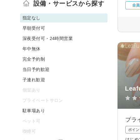
設備・サービスから探す
全員
指定なし
早朝受付可
深夜受付可・24時間営業
年中無休
完全予約制
当日予約歓迎
子連れ歓迎
Leafu
個室あり
プライベートサロン
駐車場あり
プラ
ペット可
ポイン
喫煙可
はじめ