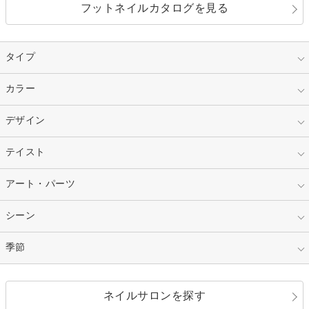
フットネイルカタログを見る
タイプ
指定なし
カラー
ジェル
スカルプ
マニキュア
指定なし
デザイン
ピンク
ネイルチップ
ベージュ
ホワイト
指定なし
テイスト
フレンチ
レッド
ブルー
その他フレンチ
マーブル
指定なし
アート・パーツ
ゴージャス
パープル
オレンジ
カラーグラデーション
ラメグラデーション
シンプル
ガーリー
指定なし
シーン
ストーン
イエロー
ゴールド
ハート
リボン
カジュアル
押し花
ホログラム
指定なし
季節
和装
シルバー
グリーン
レース
ドット
パール
メタルパーツ
オフィス
パーティ
指定なし
春
ネイルサロンを探す
ブラック
ブラウン
ボーダー
アニマル
エアブラシ
3D
ブライダル
夏
秋