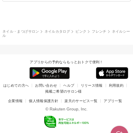
グレー
クリア
フラワー
プッチ
ネイルシール
その他(アート・パーツ)
冬
カラフル
ワンカラー
ピーコック
ネイル・まつげサロン
ネイルカタログ
ピンク
フレンチ
ネイルシー
タイダイ
ツイード
ル
マット
手書き
チェック
その他(デザイン)
アプリからの予約ならもっとおトクで便利！
はじめての方へ
お問い合わせ
ヘルプ
リリース情報
利用規約
掲載ご希望のサロン様
企業情報
個人情報保護方針
楽天のサービス一覧
アプリ一覧
© Rakuten Group, Inc.