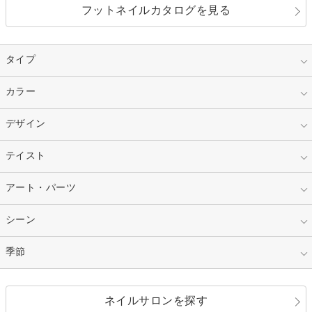
フットネイルカタログを見る
タイプ
指定なし
カラー
ジェル
スカルプ
マニキュア
指定なし
デザイン
ピンク
ネイルチップ
ベージュ
ホワイト
指定なし
テイスト
フレンチ
レッド
ブルー
その他フレンチ
マーブル
指定なし
アート・パーツ
ゴージャス
パープル
オレンジ
カラーグラデーション
ラメグラデーション
シンプル
ガーリー
指定なし
シーン
ストーン
イエロー
ゴールド
ハート
リボン
カジュアル
押し花
ホログラム
指定なし
季節
和装
シルバー
グリーン
レース
ドット
パール
メタルパーツ
オフィス
パーティ
指定なし
春
ネイルサロンを探す
ブラック
ブラウン
ボーダー
アニマル
エアブラシ
3D
ブライダル