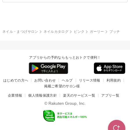
夏
秋
グレー
クリア
フラワー
プッチ
ネイルシール
その他(アート・パーツ)
冬
カラフル
ワンカラー
ピーコック
ネイル・まつげサロン
ネイルカタログ
ピンク
ガーリー
プッチ
タイダイ
ツイード
マット
手書き
アプリからの予約ならもっとおトクで便利！
チェック
その他(デザイン)
はじめての方へ
お問い合わせ
ヘルプ
リリース情報
利用規約
掲載ご希望のサロン様
企業情報
個人情報保護方針
楽天のサービス一覧
アプリ一覧
© Rakuten Group, Inc.