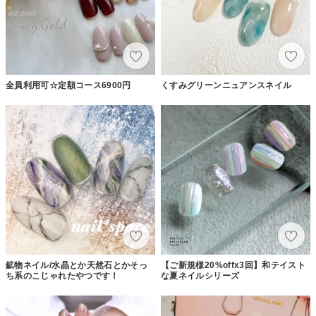
全員利用可☆定額コース6900円
くすみグリーンニュアンスネイル
鉱物ネイル/水晶とか天然石とかそっ
【ご新規様20%offx3回】和テイスト
ち系のこじゃれたやつです！
な夏ネイルシリーズ