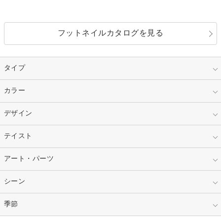
フットネイルカタログを見る
タイプ
指定なし
カラー
ジェル
スカルプ
マニキュア
指定なし
デザイン
ピンク
ネイルチップ
ベージュ
ホワイト
指定なし
テイスト
フレンチ
レッド
ブルー
その他フレンチ
マーブル
指定なし
アート・パーツ
ゴージャス
パープル
オレンジ
カラーグラデーション
ラメグラデーション
シンプル
ガーリー
指定なし
シーン
ストーン
イエロー
ゴールド
ハート
リボン
カジュアル
押し花
ホログラム
指定なし
季節
和装
シルバー
グリーン
レース
ドット