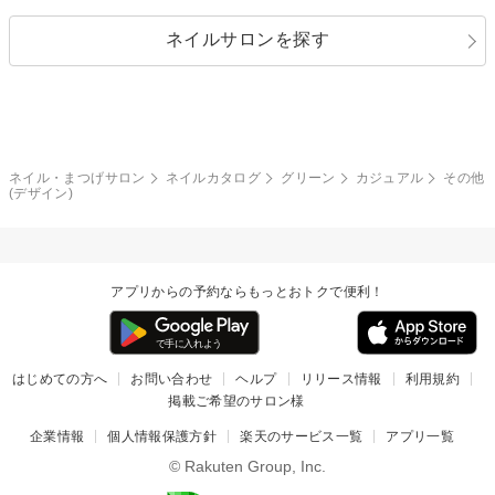
パール
メタルパーツ
オフィス
パーティ
指定なし
春
ネイルサロンを探す
ブラック
ブラウン
ボーダー
アニマル
エアブラシ
3D
ブライダル
夏
秋
グレー
クリア
フラワー
プッチ
ネイルシール
その他(アート・パーツ)
冬
カラフル
ワンカラー
ピーコック
ネイル・まつげサロン
ネイルカタログ
グリーン
カジュアル
その他
タイダイ
ツイード
(デザイン)
マット
手書き
チェック
その他(デザイン)
アプリからの予約ならもっとおトクで便利！
はじめての方へ
お問い合わせ
ヘルプ
リリース情報
利用規約
掲載ご希望のサロン様
企業情報
個人情報保護方針
楽天のサービス一覧
アプリ一覧
© Rakuten Group, Inc.