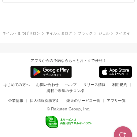
夏
秋
グレー
クリア
フラワー
プッチ
ネイルシール
その他(アート・パーツ)
冬
カラフル
ワンカラー
ピーコック
ネイル・まつげサロン
ネイルカタログ
ブラック
ジェル
タイダイ
タイダイ
ツイード
マット
手書き
アプリからの予約ならもっとおトクで便利！
チェック
その他(デザイン)
はじめての方へ
お問い合わせ
ヘルプ
リリース情報
利用規約
掲載ご希望のサロン様
企業情報
個人情報保護方針
楽天のサービス一覧
アプリ一覧
© Rakuten Group, Inc.