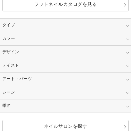
フットネイルカタログを見る
タイプ
指定なし
カラー
ジェル
スカルプ
マニキュア
指定なし
デザイン
ピンク
ネイルチップ
ベージュ
ホワイト
指定なし
テイスト
フレンチ
レッド
ブルー
その他フレンチ
マーブル
指定なし
アート・パーツ
ゴージャス
パープル
オレンジ
カラーグラデーション
ラメグラデーション
シンプル
ガーリー
指定なし
シーン
ストーン
イエロー
ゴールド
ハート
リボン
カジュアル
押し花
ホログラム
指定なし
季節
和装
シルバー
グリーン
レース
ドット
パール
メタルパーツ
オフィス
パーティ
指定なし
春
ネイルサロンを探す
ブラック
ブラウン
ボーダー
アニマル
エアブラシ
3D
ブライダル