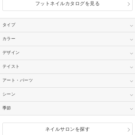
フットネイルカタログを見る
タイプ
指定なし
カラー
ジェル
スカルプ
マニキュア
指定なし
デザイン
ピンク
ネイルチップ
ベージュ
ホワイト
指定なし
テイスト
フレンチ
レッド
ブルー
その他フレンチ
マーブル
指定なし
アート・パーツ
ゴージャス
パープル
オレンジ
カラーグラデーション
ラメグラデーション
シンプル
ガーリー
指定なし
シーン
ストーン
イエロー
ゴールド
ハート
リボン
カジュアル
押し花
ホログラム
指定なし
季節
和装
シルバー
グリーン
レース
ドット
パール
メタルパーツ
オフィス
パーティ
指定なし
春
ネイルサロンを探す
ブラック
ブラウン
ボーダー
アニマル
エアブラシ
3D
ブライダル
夏
秋