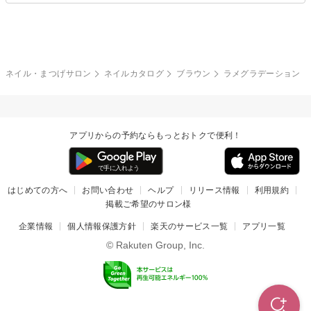
グレー
クリア
フラワー
プッチ
ネイルシール
その他(アート・パーツ)
冬
カラフル
ワンカラー
ピーコック
ネイル・まつげサロン
ネイルカタログ
ブラウン
ラメグラデーション
タイダイ
ツイード
マット
手書き
アプリからの予約ならもっとおトクで便利！
チェック
その他(デザイン)
はじめての方へ
お問い合わせ
ヘルプ
リリース情報
利用規約
掲載ご希望のサロン様
企業情報
個人情報保護方針
楽天のサービス一覧
アプリ一覧
© Rakuten Group, Inc.