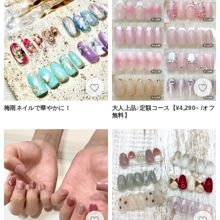
梅雨ネイルで華やかに！
大人上品♪定額コース【¥4,290~ /オフ
無料】