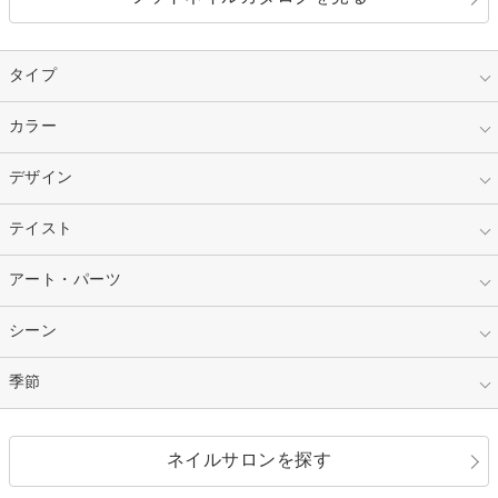
タイプ
指定なし
カラー
ジェル
スカルプ
マニキュア
指定なし
デザイン
ピンク
ネイルチップ
ベージュ
ホワイト
指定なし
テイスト
フレンチ
レッド
ブルー
その他フレンチ
マーブル
指定なし
アート・パーツ
ゴージャス
パープル
オレンジ
カラーグラデーション
ラメグラデーション
シンプル
ガーリー
指定なし
シーン
ストーン
イエロー
ゴールド
ハート
リボン
カジュアル
押し花
ホログラム
指定なし
季節
和装
シルバー
グリーン
レース
ドット
パール
メタルパーツ
オフィス
パーティ
指定なし
春
ネイルサロンを探す
ブラック
ブラウン
ボーダー
アニマル
エアブラシ
3D
ブライダル
夏
秋