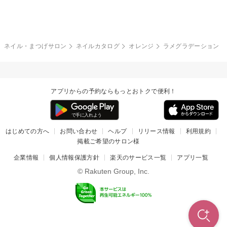
グレー
クリア
フラワー
プッチ
ネイルシール
その他(アート・パーツ)
冬
カラフル
ワンカラー
ピーコック
ネイル・まつげサロン
ネイルカタログ
オレンジ
ラメグラデーション
タイダイ
ツイード
マット
手書き
アプリからの予約ならもっとおトクで便利！
チェック
その他(デザイン)
はじめての方へ
お問い合わせ
ヘルプ
リリース情報
利用規約
掲載ご希望のサロン様
企業情報
個人情報保護方針
楽天のサービス一覧
アプリ一覧
© Rakuten Group, Inc.