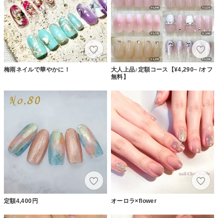
梅雨ネイルで華やかに！
大人上品♪定額コース【¥4,290~ /オフ
無料】
定額4,400円
オーロラ×flower