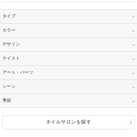
タイプ
指定なし
カラー
ジェル
スカルプ
マニキュア
指定なし
デザイン
ピンク
ネイルチップ
ベージュ
ホワイト
指定なし
テイスト
フレンチ
レッド
ブルー
その他フレンチ
マーブル
指定なし
アート・パーツ
ゴージャス
パープル
オレンジ
カラーグラデーション
ラメグラデーション
シンプル
ガーリー
指定なし
シーン
ストーン
イエロー
ゴールド
ハート
リボン
カジュアル
押し花
ホログラム
指定なし
季節
和装
シルバー
グリーン
レース
ドット
パール
メタルパーツ
オフィス
パーティ
指定なし
春
ネイルサロンを探す
ブラック
ブラウン
ボーダー
アニマル
エアブラシ
3D
ブライダル
夏
秋
グレー
クリア
フラワー
プッチ