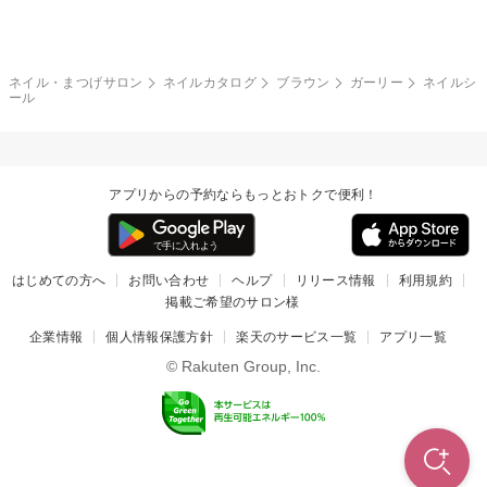
ネイルシール
その他(アート・パーツ)
冬
カラフル
ワンカラー
ピーコック
ネイル・まつげサロン
ネイルカタログ
ブラウン
ガーリー
ネイルシ
タイダイ
ツイード
ール
マット
手書き
チェック
その他(デザイン)
アプリからの予約ならもっとおトクで便利！
はじめての方へ
お問い合わせ
ヘルプ
リリース情報
利用規約
掲載ご希望のサロン様
企業情報
個人情報保護方針
楽天のサービス一覧
アプリ一覧
© Rakuten Group, Inc.