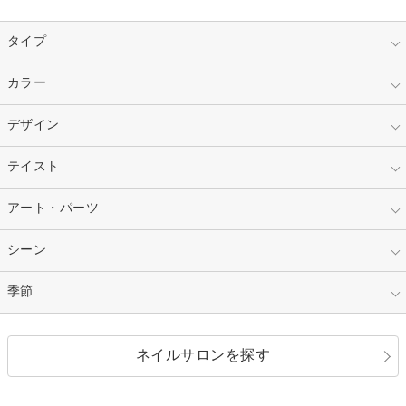
タイプ
指定なし
カラー
ジェル
スカルプ
マニキュア
指定なし
デザイン
ピンク
ネイルチップ
ベージュ
ホワイト
指定なし
テイスト
フレンチ
レッド
ブルー
その他フレンチ
マーブル
指定なし
アート・パーツ
ゴージャス
パープル
オレンジ
カラーグラデーション
ラメグラデーション
シンプル
ガーリー
指定なし
シーン
ストーン
イエロー
ゴールド
ハート
リボン
カジュアル
押し花
ホログラム
指定なし
季節
和装
シルバー
グリーン
レース
ドット
パール
メタルパーツ
オフィス
パーティ
指定なし
春
ネイルサロンを探す
ブラック
ブラウン
ボーダー
アニマル
エアブラシ
3D
ブライダル
夏
秋
グレー
クリア
フラワー
プッチ
ネイルシール
その他(アート・パーツ)