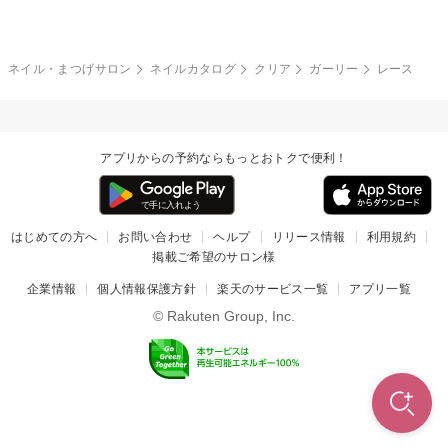
冬
カラフル
ワンカラー
ピーコック
ネイル・まつげサロン
ネイルカタログ
クリア
ガーリー
レース
タイダイ
ツイード
マット
手書き
アプリからの予約ならもっとおトクで便利！
チェック
その他(デザイン)
はじめての方へ
お問い合わせ
ヘルプ
リリース情報
利用規約
掲載ご希望のサロン様
企業情報
個人情報保護方針
楽天のサービス一覧
アプリ一覧
© Rakuten Group, Inc.