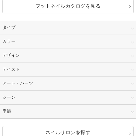
フットネイルカタログを見る
タイプ
指定なし
カラー
ジェル
スカルプ
マニキュア
指定なし
デザイン
ピンク
ネイルチップ
ベージュ
ホワイト
指定なし
テイスト
フレンチ
レッド
ブルー
その他フレンチ
マーブル
指定なし
アート・パーツ
ゴージャス
パープル
オレンジ
カラーグラデーション
ラメグラデーション
シンプル
ガーリー
指定なし
シーン
ストーン
イエロー
ゴールド
ハート
リボン
カジュアル
押し花
ホログラム
指定なし
季節
和装
シルバー
グリーン
レース
ドット
パール
メタルパーツ
オフィス
パーティ
指定なし
春
ネイルサロンを探す
ブラック
ブラウン
ボーダー
アニマル
エアブラシ
3D