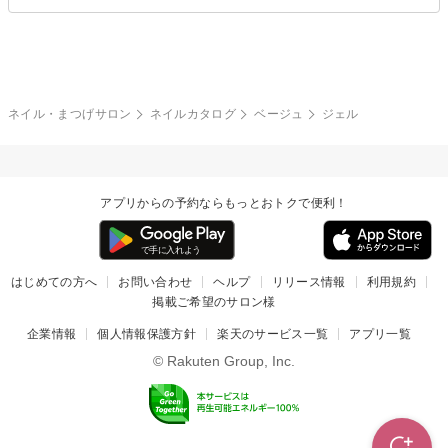
ブライダル
夏
秋
グレー
クリア
フラワー
プッチ
ネイルシール
その他(アート・パーツ)
冬
カラフル
ワンカラー
ピーコック
ネイル・まつげサロン
ネイルカタログ
ベージュ
ジェル
タイダイ
ツイード
マット
手書き
アプリからの予約ならもっとおトクで便利！
チェック
その他(デザイン)
はじめての方へ
お問い合わせ
ヘルプ
リリース情報
利用規約
掲載ご希望のサロン様
企業情報
個人情報保護方針
楽天のサービス一覧
アプリ一覧
© Rakuten Group, Inc.