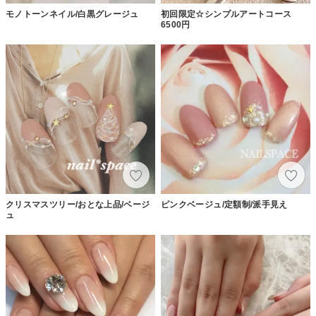
モノトーンネイル/白黒グレージュ
初回限定☆シンプルアートコース
6500円
クリスマスツリー/おとな上品/ベージ
ピンクベージュ/定額制/派手見え
ュ