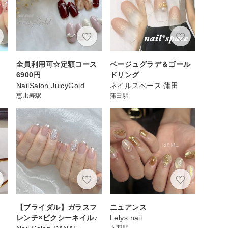
全員利用可☆定額コース
ベージュグラデ＆ゴール
6900円
ドリング
NailSalon JuicyGold
ネイルスペース 蒲田
恵比寿駅
蒲田駅
【ブライダル】ガラスフ
ニュアンス
レンチ×ピクシーネイル♪
Lelys nail
赤羽駅