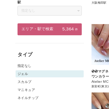
駅
大阪梅田駅
指定なし
5,364
エリア・駅で検索
件
タイプ
指定なし
💿💿マ
ジェル
ワンカラー💿
Atelier MC
スカルプ
新富町(東京
マニキュア
ネイルチップ