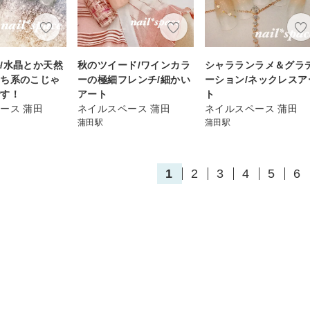
/水晶とか天然
秋のツイード/ワインカラ
シャラランラメ＆グラ
っち系のこじゃ
ーの極細フレンチ/細かい
ーション/ネックレスア
です！
アート
ト
ース 蒲田
ネイルスペース 蒲田
ネイルスペース 蒲田
蒲田駅
蒲田駅
1
2
3
4
5
6