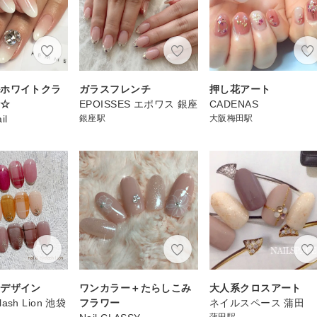
ルホワイトクラ
ガラスフレンチ
押し花アート
ン☆
EPOISSES エポワス 銀座
CADENAS
il
銀座駅
大阪梅田駅
柄デザイン
ワンカラー＋たらしこみ
大人系クロスアート
elash Lion 池袋
フラワー
ネイルスペース 蒲田
蒲田駅