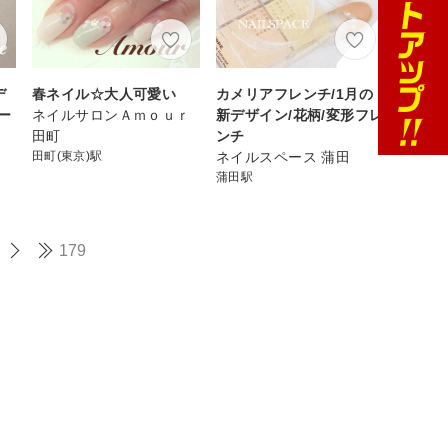
デ
春ネイル☆大人可愛い
カメリアフレンチ/1月の
ー
ネイルサロンＡｍｏｕｒ
新デザイン/花柄/変形フレ
田町
ンチ
田町(東京)駅
ネイルスペース 蒲田
蒲田駅
179