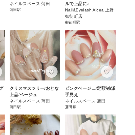
ネイルスペース 蒲田
ルで上品に♪
蒲田駅
Nail&Eyelash Alcea 上野
御徒町店
御徒町駅
グ
クリスマスツリー/おとな
ピンクベージュ/定額制/派
上品/ベージュ
手見え
ネイルスペース 蒲田
ネイルスペース 蒲田
蒲田駅
蒲田駅