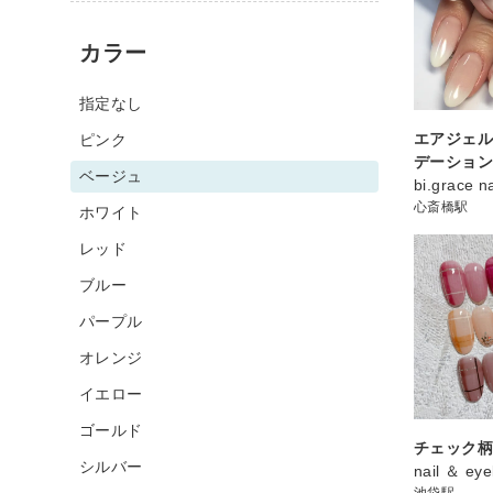
カラー
指定なし
エアジェ
ピンク
デーショ
ベージュ
bi.grace na
心斎橋駅
ホワイト
レッド
ブルー
パープル
オレンジ
イエロー
ゴールド
チェック
シルバー
nail ＆ ey
池袋駅