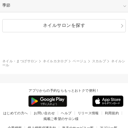
イエロー
ゴールド
ハート
リボン
カジュアル
押し花
ホログラム
指定なし
季節
和装
シルバー
グリーン
レース
ドット
パール
メタルパーツ
オフィス
パーティ
指定なし
春
ネイルサロンを探す
ブラック
ブラウン
ボーダー
アニマル
エアブラシ
3D
ブライダル
夏
秋
グレー
クリア
フラワー
プッチ
ネイルシール
その他(アート・パーツ)
冬
カラフル
ワンカラー
ピーコック
ネイル・まつげサロン
ネイルカタログ
ベージュ
スカルプ
ネイルシ
タイダイ
ツイード
ール
マット
手書き
チェック
その他(デザイン)
アプリからの予約ならもっとおトクで便利！
はじめての方へ
お問い合わせ
ヘルプ
リリース情報
利用規約
掲載ご希望のサロン様
企業情報
個人情報保護方針
楽天のサービス一覧
アプリ一覧