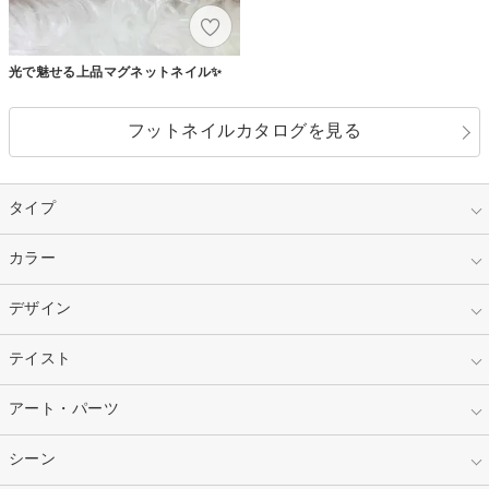
光で魅せる上品マグネットネイル✨
フットネイルカタログを見る
タイプ
指定なし
カラー
ジェル
スカルプ
マニキュア
指定なし
デザイン
ピンク
ネイルチップ
ベージュ
ホワイト
指定なし
テイスト
フレンチ
レッド
ブルー
その他フレンチ
マーブル
指定なし
アート・パーツ
ゴージャス
パープル
オレンジ
カラーグラデーション
ラメグラデーション
シンプル
ガーリー
指定なし
シーン
ストーン