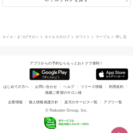
ブラック
ブラウン
ボーダー
アニマル
エアブラシ
3D
ブライダル
夏
秋
グレー
クリア
フラワー
プッチ
ネイルシール
その他(アート・パーツ)
冬
カラフル
ワンカラー
ピーコック
ネイル・まつげサロン
ネイルカタログ
ホワイト
マーブル
押し花
タイダイ
ツイード
マット
手書き
アプリからの予約ならもっとおトクで便利！
チェック
その他(デザイン)
はじめての方へ
お問い合わせ
ヘルプ
リリース情報
利用規約
掲載ご希望のサロン様
企業情報
個人情報保護方針
楽天のサービス一覧
アプリ一覧
© Rakuten Group, Inc.