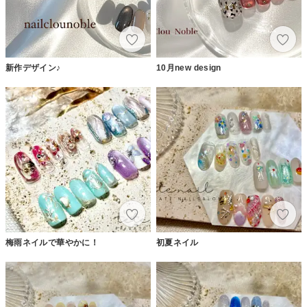
新作デザイン♪
10月new design
梅雨ネイルで華やかに！
初夏ネイル