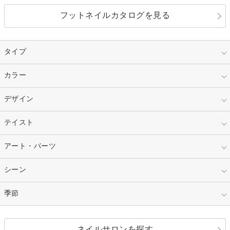
フットネイルカタログを見る
タイプ
指定なし
カラー
ジェル
スカルプ
マニキュア
指定なし
デザイン
ピンク
ネイルチップ
ベージュ
ホワイト
指定なし
テイスト
フレンチ
レッド
ブルー
その他フレンチ
マーブル
指定なし
アート・パーツ
ゴージャス
パープル
オレンジ
カラーグラデーション
ラメグラデーション
シンプル
ガーリー
指定なし
シーン
ストーン
イエロー
ゴールド
ハート
リボン
カジュアル
押し花
ホログラム
指定なし
季節
和装
シルバー
グリーン
レース
ドット
パール
メタルパーツ
オフィス
パーティ
指定なし
春
ネイルサロンを探す