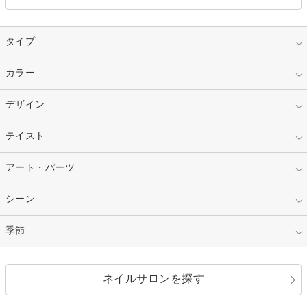
タイプ
指定なし
カラー
ジェル
スカルプ
マニキュア
指定なし
デザイン
ピンク
ネイルチップ
ベージュ
ホワイト
指定なし
テイスト
フレンチ
レッド
ブルー
その他フレンチ
マーブル
指定なし
アート・パーツ
ゴージャス
パープル
オレンジ
カラーグラデーション
ラメグラデーション
シンプル
ガーリー
指定なし
シーン
ストーン
イエロー
ゴールド
ハート
リボン
カジュアル
押し花
ホログラム
指定なし
季節
和装
シルバー
グリーン
レース
ドット
パール
メタルパーツ
オフィス
パーティ
指定なし
春
ネイルサロンを探す
ブラック
ブラウン
ボーダー
アニマル
エアブラシ
3D
ブライダル
夏
秋