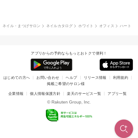
グレー
クリア
フラワー
プッチ
ネイルシール
その他(アート・パーツ)
冬
カラフル
ワンカラー
ピーコック
ネイル・まつげサロン
ネイルカタログ
ホワイト
オフィス
ハート
タイダイ
ツイード
マット
手書き
アプリからの予約ならもっとおトクで便利！
チェック
その他(デザイン)
はじめての方へ
お問い合わせ
ヘルプ
リリース情報
利用規約
掲載ご希望のサロン様
企業情報
個人情報保護方針
楽天のサービス一覧
アプリ一覧
© Rakuten Group, Inc.