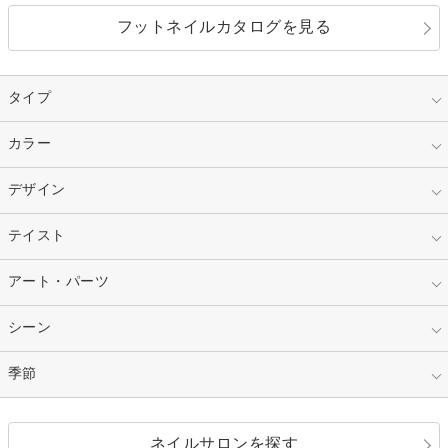
フットネイルカタログを見る
タイプ
指定なし
カラー
ジェル
スカルプ
マニキュア
指定なし
デザイン
ピンク
ネイルチップ
ベージュ
ホワイト
指定なし
テイスト
フレンチ
レッド
ブルー
その他フレンチ
マーブル
指定なし
アート・パーツ
ゴージャス
パープル
オレンジ
カラーグラデーション
ラメグラデーション
シンプル
ガーリー
指定なし
シーン
ストーン
イエロー
ゴールド
ハート
リボン
カジュアル
押し花
ホログラム
指定なし
季節
和装
シルバー
グリーン
レース
ドット
パール
メタルパーツ
オフィス
パーティ
指定なし
春
ネイルサロンを探す
ブラック
ブラウン