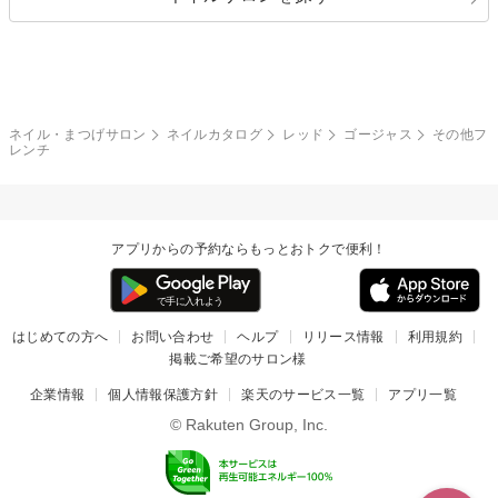
ボーダー
アニマル
エアブラシ
3D
ブライダル
夏
秋
グレー
クリア
フラワー
プッチ
ネイルシール
その他(アート・パーツ)
冬
カラフル
ワンカラー
ピーコック
ネイル・まつげサロン
ネイルカタログ
レッド
ゴージャス
その他フ
タイダイ
ツイード
レンチ
マット
手書き
チェック
その他(デザイン)
アプリからの予約ならもっとおトクで便利！
はじめての方へ
お問い合わせ
ヘルプ
リリース情報
利用規約
掲載ご希望のサロン様
企業情報
個人情報保護方針
楽天のサービス一覧
アプリ一覧
© Rakuten Group, Inc.