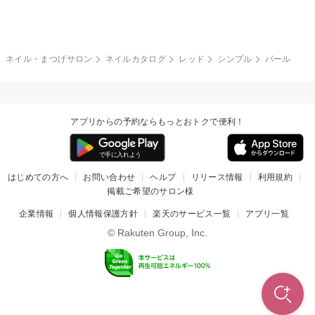
グレー
クリア
フラワー
プッチ
ネイルシール
その他(アート・パーツ)
冬
カラフル
ワンカラー
ピーコック
ネイル・まつげサロン
ネイルカタログ
レッド
シンプル
パール
タイダイ
ツイード
マット
手書き
アプリからの予約ならもっとおトクで便利！
チェック
その他(デザイン)
はじめての方へ
お問い合わせ
ヘルプ
リリース情報
利用規約
掲載ご希望のサロン様
企業情報
個人情報保護方針
楽天のサービス一覧
アプリ一覧
© Rakuten Group, Inc.