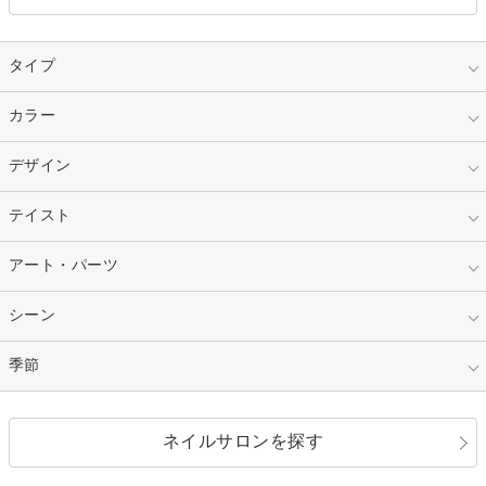
タイプ
指定なし
カラー
ジェル
スカルプ
マニキュア
指定なし
デザイン
ピンク
ネイルチップ
ベージュ
ホワイト
指定なし
テイスト
フレンチ
レッド
ブルー
その他フレンチ
マーブル
指定なし
アート・パーツ
ゴージャス
パープル
オレンジ
カラーグラデーション
ラメグラデーション
シンプル
ガーリー
指定なし
シーン
ストーン
イエロー
ゴールド
ハート
リボン
カジュアル
押し花
ホログラム
指定なし
季節
和装
シルバー
グリーン
レース
ドット
パール
メタルパーツ
オフィス
パーティ
指定なし
春
ネイルサロンを探す
ブラック
ブラウン
ボーダー
アニマル
エアブラシ
3D
ブライダル
夏
秋