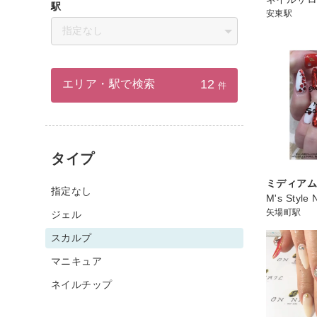
駅
安東駅
指定なし
12
エリア・駅で検索
件
タイプ
ミディア
指定なし
M's Style
矢場町駅
ジェル
スカルプ
マニキュア
ネイルチップ