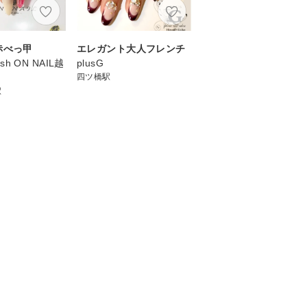
赤べっ甲
エレガント大人フレンチ
ash ON NAIL越
plusG
店
四ツ橋駅
駅