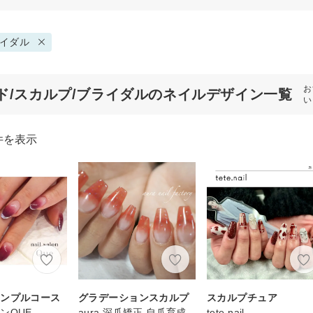
イダル
お
ド/スカルプ/ブライダルのネイルデザイン一覧
い
件を表示
シンプルコース
グラデーションスカルプ
スカルプチュア
ンQUE
aura 深爪矯正 自爪育成
tete.nail