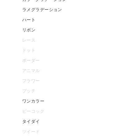
ラメグラデーション
ハート
リボン
レース
ドット
ボーダー
アニマル
フラワー
プッチ
ワンカラー
ピーコック
タイダイ
ツイード