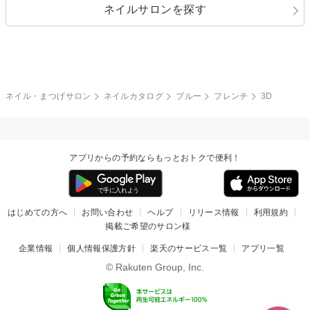
ネイルサロンを探す
ブラック
ブラウン
ボーダー
アニマル
エアブラシ
3D
ブライダル
夏
秋
グレー
クリア
フラワー
プッチ
ネイルシール
その他(アート・パーツ)
冬
カラフル
ワンカラー
ピーコック
ネイル・まつげサロン
ネイルカタログ
ブルー
フレンチ
3D
タイダイ
ツイード
マット
手書き
アプリからの予約ならもっとおトクで便利！
チェック
その他(デザイン)
はじめての方へ
お問い合わせ
ヘルプ
リリース情報
利用規約
掲載ご希望のサロン様
企業情報
個人情報保護方針
楽天のサービス一覧
アプリ一覧
© Rakuten Group, Inc.