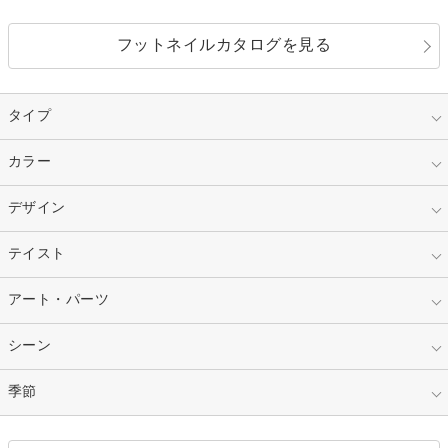
フットネイルカタログを見る
タイプ
指定なし
カラー
ジェル
スカルプ
マニキュア
指定なし
デザイン
ピンク
ネイルチップ
ベージュ
ホワイト
指定なし
テイスト
フレンチ
レッド
ブルー
その他フレンチ
マーブル
指定なし
アート・パーツ
ゴージャス
パープル
オレンジ
カラーグラデーション
ラメグラデーション
シンプル
ガーリー
指定なし
シーン
ストーン
イエロー
ゴールド
ハート
リボン
カジュアル
押し花
ホログラム
指定なし
季節
和装
シルバー
グリーン
レース
ドット
パール
メタルパーツ
オフィス
パーティ
指定なし
春