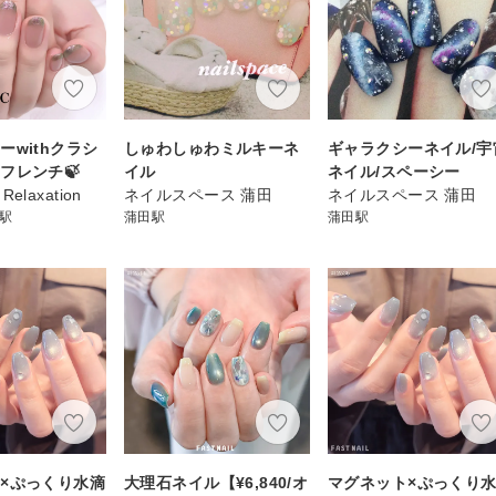
ーwithクラシ
しゅわしゅわミルキーネ
ギャラクシーネイル/宇
フレンチ🍃
イル
ネイル/スペーシー
 Relaxation
ネイルスペース 蒲田
ネイルスペース 蒲田
)駅
蒲田駅
蒲田駅
×ぷっくり水滴
大理石ネイル【¥6,840/オ
マグネット×ぷっくり