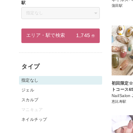
駅
蒲田駅
指定なし
1,745
エリア・駅で検索
件
タイプ
指定なし
初回限定
トコース65
ジェル
NailSalon 
スカルプ
恵比寿駅
マニキュア
ネイルチップ