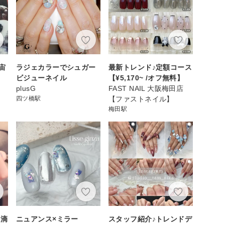
宙
ラジェカラーでシュガー
最新トレンド♪定額コース
ビジューネイル
【¥5,170~ /オフ無料】
plusG
FAST NAIL 大阪梅田店
四ツ橋駅
【ファストネイル】
梅田駅
水滴
ニュアンス×ミラー
スタッフ紹介♪トレンドデ