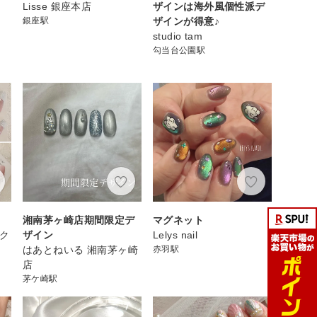
Lisse 銀座本店
ザインは海外風個性派デ
銀座駅
ザインが得意♪
フ
studio tam
勾当台公園駅
湘南茅ヶ崎店期間限定デ
マグネット
スク
ザイン
Lelys nail
はあとねいる 湘南茅ヶ崎
赤羽駅
店
茅ケ崎駅