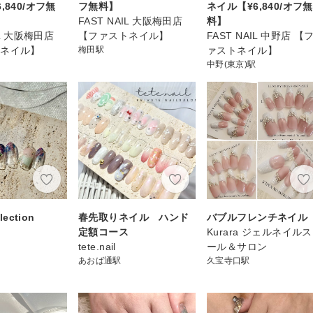
,840/オフ無
フ無料】
ネイル【¥6,840/オフ無
FAST NAIL 大阪梅田店
料】
IL 大阪梅田店
【ファストネイル】
FAST NAIL 中野店 【
トネイル】
梅田駅
ァストネイル】
中野(東京)駅
lection
春先取りネイル ハンド
バブルフレンチネイル
定額コース
Kurara ジェルネイル
tete.nail
ール＆サロン
あおば通駅
久宝寺口駅