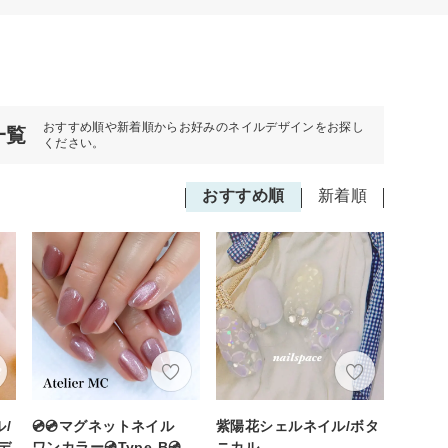
おすすめ順や新着順からお好みのネイルデザインをお探し
一覧
ください。
おすすめ順
新着順
/
💿💿マグネットネイル
紫陽花シェルネイル/ボタ
デ
ワンカラー💿Type-B💿
ニカル