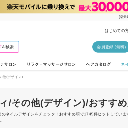
[楽天
はじめての
AI検索
会員登録 (無料)
テサロン
リラク・マッサージサロン
ヘアカタログ
ネ
の他(デザイン)
ィ/その他(デザイン)/おす
イン)のネイルデザインをチェック！おすすめ順で1745件ヒットして
す。