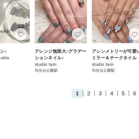
ン♪
アレンジ無限大♪グラデー
アシンメトリーが可愛
Noble
ションネイル♪
ミラー＆チークネイル
studio tam
studio tam
勾当台公園駅
勾当台公園駅
1
2
3
4
5
6