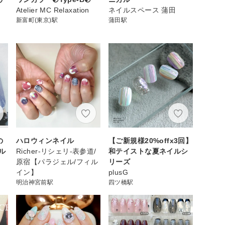
Atelier MC Relaxation
ネイルスペース 蒲田
新富町(東京)駅
蒲田駅
の
ハロウィンネイル
【ご新規様20%offx3回】
ル
Richer-リシェリ-表参道/
和テイストな夏ネイルシ
原宿【パラジェル/フィル
リーズ
イン】
plusG
明治神宮前駅
四ツ橋駅