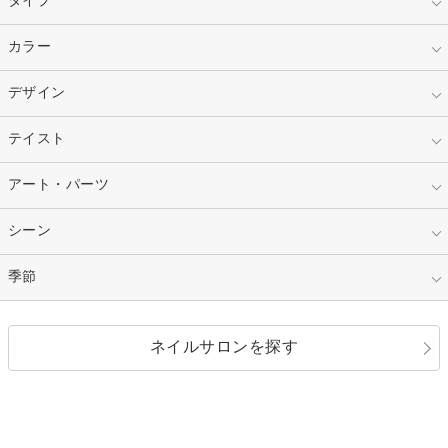
指定なし
カラー
ジェル
スカルプ
マニキュア
指定なし
デザイン
ピンク
ネイルチップ
ベージュ
ホワイト
指定なし
テイスト
フレンチ
レッド
ブルー
その他フレンチ
マーブル
指定なし
アート・パーツ
ゴージャス
パープル
オレンジ
カラーグラデーション
ラメグラデーション
シンプル
ガーリー
指定なし
シーン
ストーン
イエロー
ゴールド
ハート
リボン
カジュアル
押し花
ホログラム
指定なし
季節
和装
シルバー
グリーン
レース
ドット
パール
メタルパーツ
オフィス
パーティ
指定なし
春
ネイルサロンを探す
ブラック
ブラウン
ボーダー
アニマル
エアブラシ
3D
ブライダル
夏
秋
グレー
クリア
フラワー
プッチ
ネイルシール
その他(アート・パーツ)
冬
カラフル
ワンカラー
ピーコック