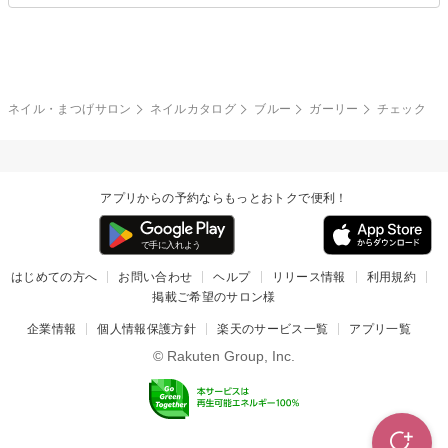
夏
秋
グレー
クリア
フラワー
プッチ
ネイルシール
その他(アート・パーツ)
冬
カラフル
ワンカラー
ピーコック
ネイル・まつげサロン
ネイルカタログ
ブルー
ガーリー
チェック
タイダイ
ツイード
マット
手書き
アプリからの予約ならもっとおトクで便利！
チェック
その他(デザイン)
はじめての方へ
お問い合わせ
ヘルプ
リリース情報
利用規約
掲載ご希望のサロン様
企業情報
個人情報保護方針
楽天のサービス一覧
アプリ一覧
© Rakuten Group, Inc.