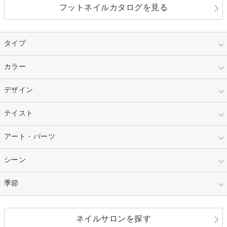
フットネイルカタログを見る
タイプ
指定なし
カラー
ジェル
スカルプ
マニキュア
指定なし
デザイン
ピンク
ネイルチップ
ベージュ
ホワイト
指定なし
テイスト
フレンチ
レッド
ブルー
その他フレンチ
マーブル
指定なし
アート・パーツ
ゴージャス
パープル
オレンジ
カラーグラデーション
ラメグラデーション
シンプル
ガーリー
指定なし
シーン
ストーン
イエロー
ゴールド
ハート
リボン
カジュアル
押し花
ホログラム
指定なし
季節
和装
シルバー
グリーン
レース
ドット
パール
メタルパーツ
オフィス
パーティ
指定なし
春
ネイルサロンを探す
ブラック
ブラウン
ボーダー
アニマル
エアブラシ
3D
ブライダル