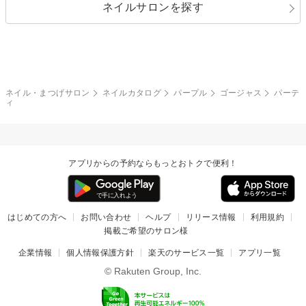
ネイルサロンを探す
ブラック
ブラウン
ボーダー
アニマル
エアブラシ
3D
ブライダル
夏
秋
グレー
クリア
フラワー
プッチ
ネイルシール
その他(アート・パーツ)
冬
カラフル
ワンカラー
ピーコック
ネイル・まつげサロン
ネイルカタログ
パープル
ゴージャス
パーテ
タイダイ
ツイード
ィ
マット
手書き
チェック
その他(デザイン)
アプリからの予約ならもっとおトクで便利！
はじめての方へ
お問い合わせ
ヘルプ
リリース情報
利用規約
掲載ご希望のサロン様
企業情報
個人情報保護方針
楽天のサービス一覧
アプリ一覧
© Rakuten Group, Inc.