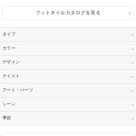
フットネイルカタログを見る
タイプ
指定なし
カラー
ジェル
スカルプ
マニキュア
指定なし
デザイン
ピンク
ネイルチップ
ベージュ
ホワイト
指定なし
テイスト
フレンチ
レッド
ブルー
その他フレンチ
マーブル
指定なし
アート・パーツ
ゴージャス
パープル
オレンジ
カラーグラデーション
ラメグラデーション
シンプル
ガーリー
指定なし
シーン
ストーン
イエロー
ゴールド
ハート
リボン
カジュアル
押し花
ホログラム
指定なし
季節
和装
シルバー
グリーン
レース
ドット
パール
メタルパーツ
オフィス
パーティ
指定なし
春