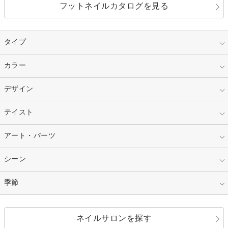
フットネイルカタログを見る
タイプ
指定なし
カラー
ジェル
スカルプ
マニキュア
指定なし
デザイン
ピンク
ネイルチップ
ベージュ
ホワイト
指定なし
テイスト
フレンチ
レッド
ブルー
その他フレンチ
マーブル
指定なし
アート・パーツ
ゴージャス
パープル
オレンジ
カラーグラデーション
ラメグラデーション
シンプル
ガーリー
指定なし
シーン
ストーン
イエロー
ゴールド
ハート
リボン
カジュアル
押し花
ホログラム
指定なし
季節
和装
シルバー
グリーン
レース
ドット
パール
メタルパーツ
オフィス
パーティ
指定なし
春
ネイルサロンを探す
ブラック
ブラウン
ボーダー
アニマル
エアブラシ
3D
ブライダル
夏
秋