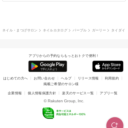
グレー
クリア
フラワー
プッチ
ネイルシール
その他(アート・パーツ)
冬
カラフル
ワンカラー
ピーコック
ネイル・まつげサロン
ネイルカタログ
パープル
ガーリー
タイダイ
タイダイ
ツイード
マット
手書き
アプリからの予約ならもっとおトクで便利！
チェック
その他(デザイン)
はじめての方へ
お問い合わせ
ヘルプ
リリース情報
利用規約
掲載ご希望のサロン様
企業情報
個人情報保護方針
楽天のサービス一覧
アプリ一覧
© Rakuten Group, Inc.