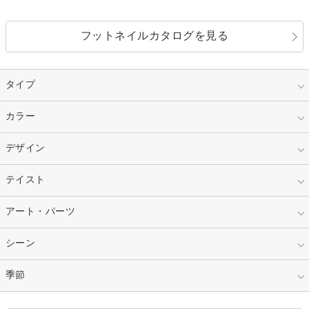
フットネイルカタログを見る
タイプ
指定なし
カラー
ジェル
スカルプ
マニキュア
指定なし
デザイン
ピンク
ネイルチップ
ベージュ
ホワイト
指定なし
テイスト
フレンチ
レッド
ブルー
その他フレンチ
マーブル
指定なし
アート・パーツ
ゴージャス
パープル
オレンジ
カラーグラデーション
ラメグラデーション
シンプル
ガーリー
指定なし
シーン
ストーン
イエロー
ゴールド
ハート
リボン
カジュアル
押し花
ホログラム
指定なし
季節
和装
シルバー
グリーン
レース
ドット
パール
メタルパーツ
オフィス
パーティ
指定なし
春