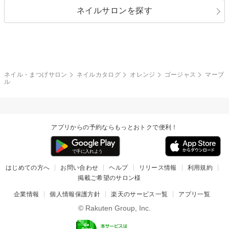
ネイルサロンを探す
ブラック
ブラウン
ボーダー
アニマル
エアブラシ
3D
ブライダル
夏
秋
グレー
クリア
フラワー
プッチ
ネイルシール
その他(アート・パーツ)
冬
カラフル
ワンカラー
ピーコック
ネイル・まつげサロン
ネイルカタログ
オレンジ
ゴージャス
マーブ
タイダイ
ツイード
ル
マット
手書き
チェック
その他(デザイン)
アプリからの予約ならもっとおトクで便利！
はじめての方へ
お問い合わせ
ヘルプ
リリース情報
利用規約
掲載ご希望のサロン様
企業情報
個人情報保護方針
楽天のサービス一覧
アプリ一覧
© Rakuten Group, Inc.