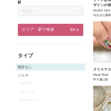
駅
ザインが得
studio tam
指定なし
勾当台公園
64
エリア・駅で検索
件
タイプ
指定なし
クリスマス
Heal Nail
ジェル
甲子園口駅
スカルプ
マニキュア
ネイルチップ