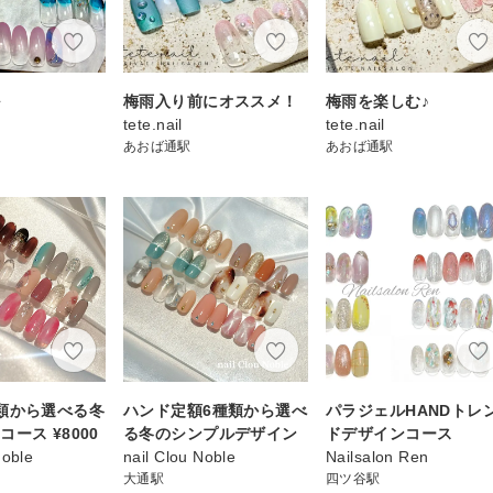
ル
梅雨入り前にオススメ！
梅雨を楽しむ♪
tete.nail
tete.nail
あおば通駅
あおば通駅
類から選べる冬
ハンド定額6種類から選べ
パラジェルHANDトレ
ース ¥8000
る冬のシンプルデザイン
ドデザインコース
Noble
nail Clou Noble
Nailsalon Ren
大通駅
四ツ谷駅