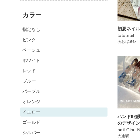
カラー
初夏ネイ
指定なし
tete.nail
ピンク
あおば通駅
ベージュ
ホワイト
レッド
ブルー
パープル
オレンジ
イエロー
ハンド9種
ゴールド
のデザインコ
nail Clou 
シルバー
大通駅