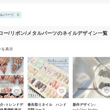
ルパーツ
ロー/リボン/メタルパーツのネイルデザイン一覧
件を表示
介♪トレンドデ
春先取りネイル ハンド
新作デザイン♪
海外風個性派デ
定額コース
nail Clou Noble