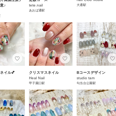
意♪
tete.nail
大通駅
あおば通駅
駅
ネイル💕
クリスマスネイル
Bコースデザイン
Heal Nail
studio tam
甲子園口駅
勾当台公園駅