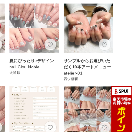
夏にぴったり♪デザイン
サンプルからお選びいた
nail Clou Noble
だく10本アートメニュー
大通駅
atelier-01
四ツ橋駅