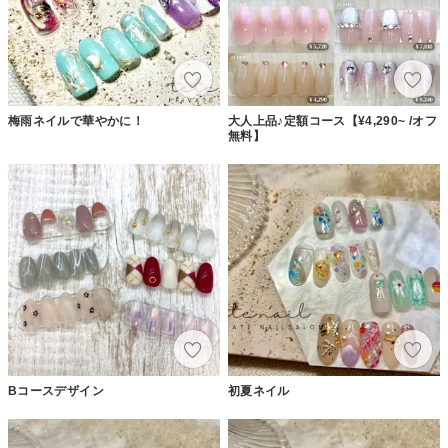
梅雨ネイルで華やかに！
大人上品♪定額コース【¥4,290~ /オフ
無料】
Bコースデザイン
初夏ネイル