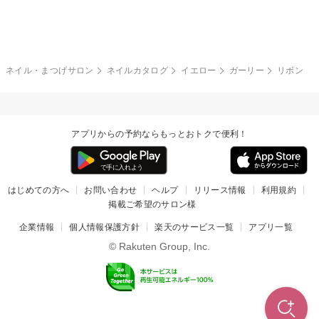
グレー
クリア
フラワー
プッチ
ネイルシール
その他(アート・パーツ)
冬
カラフル
ワンカラー
ピーコック
ネイル・まつげサロン
ネイルカタログ
イエロー
ガーリー
リボン
タイダイ
ツイード
マット
手書き
アプリからの予約ならもっとおトクで便利！
チェック
その他(デザイン)
はじめての方へ
お問い合わせ
ヘルプ
リリース情報
利用規約
掲載ご希望のサロン様
企業情報
個人情報保護方針
楽天のサービス一覧
アプリ一覧
© Rakuten Group, Inc.