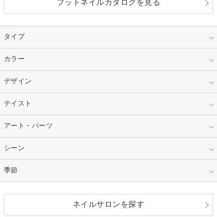
フットネイルカタログを見る
タイプ
指定なし
カラー
ジェル
スカルプ
マニキュア
指定なし
デザイン
ピンク
ネイルチップ
ベージュ
ホワイト
指定なし
テイスト
フレンチ
レッド
ブルー
その他フレンチ
マーブル
指定なし
アート・パーツ
ゴージャス
パープル
オレンジ
カラーグラデーション
ラメグラデーション
シンプル
ガーリー
指定なし
シーン
ストーン
イエロー
ゴールド
ハート
リボン
カジュアル
押し花
ホログラム
指定なし
季節
和装
シルバー
グリーン
レース
ドット
パール
メタルパーツ
オフィス
パーティ
指定なし
春
ネイルサロンを探す
ブラック
ブラウン
ボーダー
アニマル
エアブラシ
3D
ブライダル
夏
秋