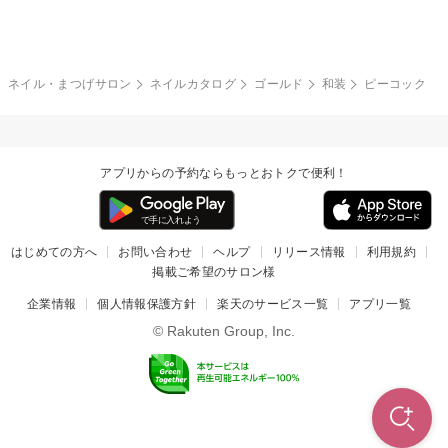
グレー
クリア
フラワー
プッチ
ネイルシール
その他(アート・パーツ)
冬
カラフル
ワンカラー
ピーコック
ネイル・まつげサロン
ネイルカタログ
ゴールド
和装
ピーコック
タイダイ
ツイード
マット
手書き
アプリからの予約ならもっとおトクで便利！
チェック
その他(デザイン)
はじめての方へ
お問い合わせ
ヘルプ
リリース情報
利用規約
掲載ご希望のサロン様
企業情報
個人情報保護方針
楽天のサービス一覧
アプリ一覧
© Rakuten Group, Inc.