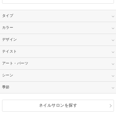
タイプ
指定なし
カラー
ジェル
スカルプ
マニキュア
指定なし
デザイン
ピンク
ネイルチップ
ベージュ
ホワイト
指定なし
テイスト
フレンチ
レッド
ブルー
その他フレンチ
マーブル
指定なし
アート・パーツ
ゴージャス
パープル
オレンジ
カラーグラデーション
ラメグラデーション
シンプル
ガーリー
指定なし
シーン
ストーン
イエロー
ゴールド
ハート
リボン
カジュアル
押し花
ホログラム
指定なし
季節
和装
シルバー
グリーン
レース
ドット
パール
メタルパーツ
オフィス
パーティ
指定なし
春
ネイルサロンを探す
ブラック
ブラウン
ボーダー
アニマル
エアブラシ
3D
ブライダル
夏
秋