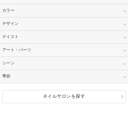
指定なし
カラー
ジェル
スカルプ
マニキュア
指定なし
デザイン
ピンク
ネイルチップ
ベージュ
ホワイト
指定なし
テイスト
フレンチ
レッド
ブルー
その他フレンチ
マーブル
指定なし
アート・パーツ
ゴージャス
パープル
オレンジ
カラーグラデーション
ラメグラデーション
シンプル
ガーリー
指定なし
シーン
ストーン
イエロー
ゴールド
ハート
リボン
カジュアル
押し花
ホログラム
指定なし
季節
和装
シルバー
グリーン
レース
ドット
パール
メタルパーツ
オフィス
パーティ
指定なし
春
ネイルサロンを探す
ブラック
ブラウン
ボーダー
アニマル
エアブラシ
3D
ブライダル
夏
秋
グレー
クリア
フラワー
プッチ
ネイルシール
その他(アート・パーツ)
冬
カラフル
ワンカラー
ピーコック