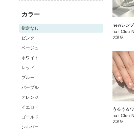
カラー
newシン
指定なし
nail Clou 
大通駅
ピンク
ベージュ
ホワイト
レッド
ブルー
パープル
オレンジ
イエロー
うるうるワ
nail Clou 
ゴールド
大通駅
シルバー