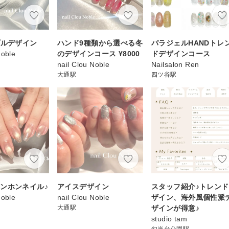
プルデザイン
ハンド9種類から選べる冬
パラジェルHANDトレ
Noble
のデザインコース ¥8000
ドデザインコース
nail Clou Noble
Nailsalon Ren
大通駅
四ツ谷駅
ンホンネイル♪
アイスデザイン
スタッフ紹介♪トレン
Noble
nail Clou Noble
ザイン、海外風個性派
大通駅
ザインが得意♪
studio tam
勾当台公園駅