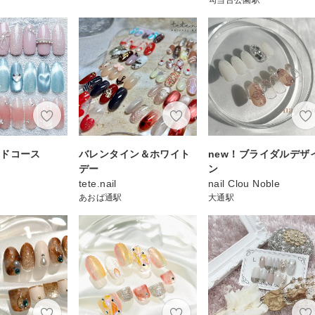
ードコース
バレンタイン＆ホワイト
new！ブライダルデザ
デー
ン
tete.nail
nail Clou Noble
あおば通駅
大通駅