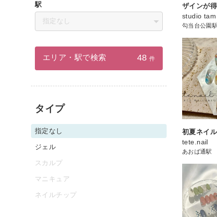
駅
ザインが得
studio tam
指定なし
勾当台公園
48
エリア・駅で検索
件
タイプ
指定なし
初夏ネイ
tete.nail
ジェル
あおば通駅
スカルプ
マニキュア
ネイルチップ