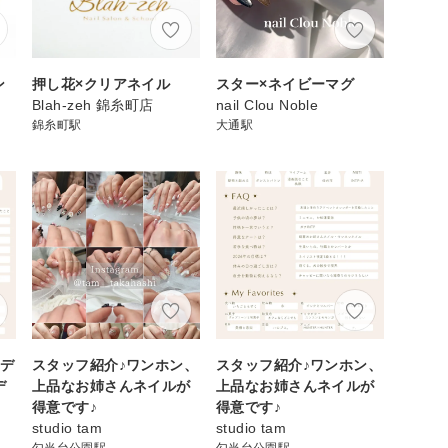
ン
押し花×クリアネイル
スター×ネイビーマグ
Blah-zeh 錦糸町店
nail Clou Noble
錦糸町駅
大通駅
ドデ
スタッフ紹介♪ワンホン、
スタッフ紹介♪ワンホン、
デ
上品なお姉さんネイルが
上品なお姉さんネイルが
得意です♪
得意です♪
studio tam
studio tam
勾当台公園駅
勾当台公園駅