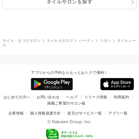
ネイルサロンを探す
ブラック
ブラウン
ボーダー
アニマル
エアブラシ
3D
ブライダル
夏
秋
グレー
クリア
フラワー
プッチ
ネイルシール
その他(アート・パーツ)
冬
カラフル
ワンカラー
ピーコック
ネイル・まつげサロン
ネイルカタログ
パーティ
リボン
ネイルシー
タイダイ
ツイード
ル
マット
手書き
チェック
その他(デザイン)
アプリからの予約ならもっとおトクで便利！
はじめての方へ
お問い合わせ
ヘルプ
リリース情報
利用規約
掲載ご希望のサロン様
企業情報
個人情報保護方針
楽天のサービス一覧
アプリ一覧
© Rakuten Group, Inc.