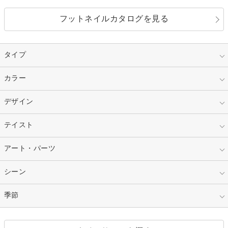
フットネイルカタログを見る
タイプ
指定なし
カラー
ジェル
スカルプ
マニキュア
指定なし
デザイン
ピンク
ネイルチップ
ベージュ
ホワイト
指定なし
テイスト
フレンチ
レッド
ブルー
その他フレンチ
マーブル
指定なし
アート・パーツ
ゴージャス
パープル
オレンジ
カラーグラデーション
ラメグラデーション
シンプル
ガーリー
指定なし
シーン
ストーン
イエロー
ゴールド
ハート
リボン
カジュアル
押し花
ホログラム
指定なし
季節
和装
シルバー
グリーン
レース
ドット
パール
メタルパーツ
オフィス
パーティ
指定なし
春