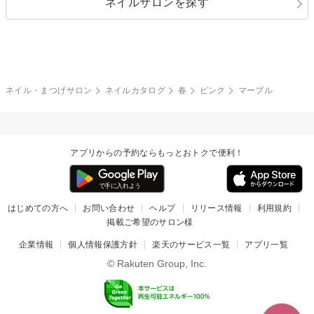
ネイルサロンを探す
ブラック
ブラウン
ボーダー
アニマル
エアブラシ
3D
ブライダル
夏
秋
グレー
クリア
フラワー
プッチ
ネイルシール
その他(アート・パーツ)
冬
カラフル
ワンカラー
ピーコック
ネイル・まつげサロン
ネイルカタログ
春
ピンク
マーブル
タイダイ
ツイード
マット
手書き
アプリからの予約ならもっとおトクで便利！
チェック
その他(デザイン)
はじめての方へ
お問い合わせ
ヘルプ
リリース情報
利用規約
掲載ご希望のサロン様
企業情報
個人情報保護方針
楽天のサービス一覧
アプリ一覧
© Rakuten Group, Inc.