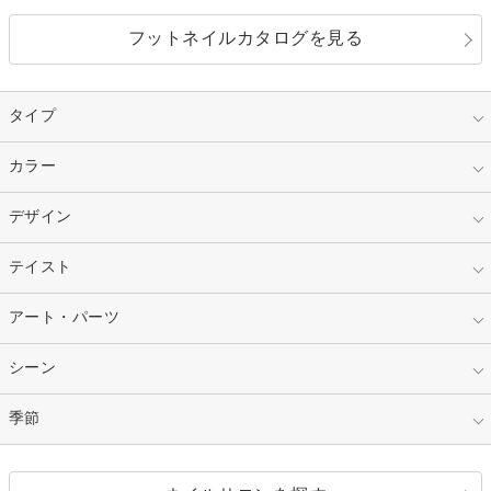
フットネイルカタログを見る
タイプ
指定なし
カラー
ジェル
スカルプ
マニキュア
指定なし
デザイン
ピンク
ネイルチップ
ベージュ
ホワイト
指定なし
テイスト
フレンチ
レッド
ブルー
その他フレンチ
マーブル
指定なし
アート・パーツ
ゴージャス
パープル
オレンジ
カラーグラデーション
ラメグラデーション
シンプル
ガーリー
指定なし
シーン
ストーン
イエロー
ゴールド
ハート
リボン
カジュアル
押し花
ホログラム
指定なし
季節
和装
シルバー
グリーン
レース
ドット
パール
メタルパーツ
オフィス
パーティ
指定なし
春