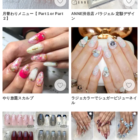
月替わりメニュー【 Part１or Part
ANNE渋谷店 パラジェル 定額デザイ
２】
ン
やり放題スカルプ
ラジェカラーでシュガービジューネイ
ル