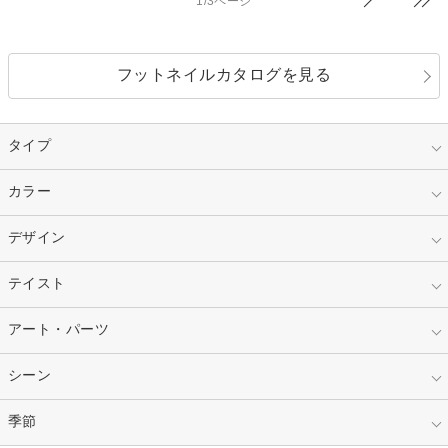
1/3ページ
フットネイルカタログを見る
タイプ
指定なし
カラー
ジェル
スカルプ
マニキュア
指定なし
デザイン
ピンク
ネイルチップ
ベージュ
ホワイト
指定なし
テイスト
フレンチ
レッド
ブルー
その他フレンチ
マーブル
指定なし
アート・パーツ
ゴージャス
パープル
オレンジ
カラーグラデーション
ラメグラデーション
シンプル
ガーリー
指定なし
シーン
ストーン
イエロー
ゴールド
ハート
リボン
カジュアル
押し花
ホログラム
指定なし
季節
和装