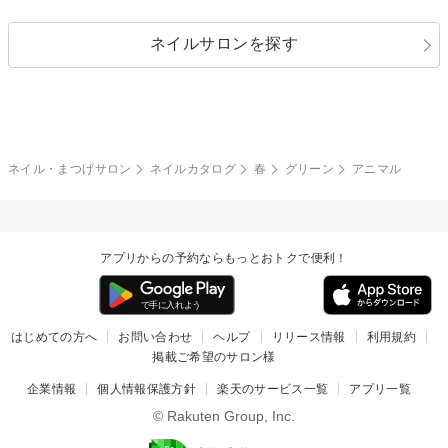
シルバー
グリーン
レース
ドット
パール
メタルパーツ
オフィス
パーティ
指定なし
春
ネイルサロンを探す
ブラック
ブラウン
ボーダー
アニマル
エアブラシ
3D
ブライダル
夏
秋
グレー
クリア
フラワー
プッチ
ネイルシール
その他(アート・パーツ)
冬
カラフル
ワンカラー
ピーコック
ネイル・まつげサロン
ネイルカタログ
春
グリーン
アニマル
タイダイ
ツイード
マット
手書き
アプリからの予約ならもっとおトクで便利！
チェック
その他(デザイン)
はじめての方へ
お問い合わせ
ヘルプ
リリース情報
利用規約
掲載ご希望のサロン様
企業情報
個人情報保護方針
楽天のサービス一覧
アプリ一覧
© Rakuten Group, Inc.