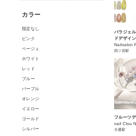
カラー
指定なし
パラジェル
ドデザイ
ピンク
Nailsalon 
ベージュ
四ツ谷駅
ホワイト
レッド
ブルー
パープル
オレンジ
イエロー
フルーツ
ゴールド
nail Clou 
シルバー
大通駅