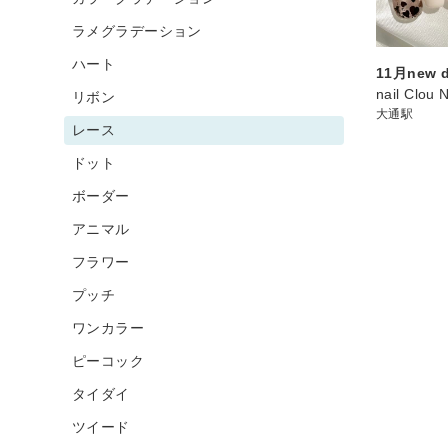
ラメグラデーション
ハート
11月new d
nail Clou 
リボン
大通駅
レース
ドット
ボーダー
アニマル
フラワー
プッチ
ワンカラー
ピーコック
タイダイ
ツイード