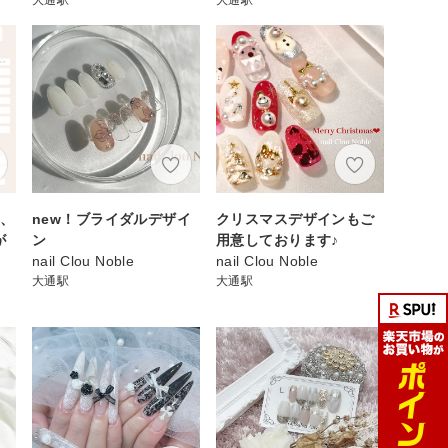
ン、
new！ブライダルデザイ
クリスマスデザインもご
が
ン
用意しております♪
nail Clou Noble
nail Clou Noble
大通駅
大通駅