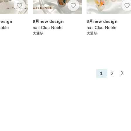
esign
9月new design
8月new design
Noble
nail Clou Noble
nail Clou Noble
大通駅
大通駅
1
2