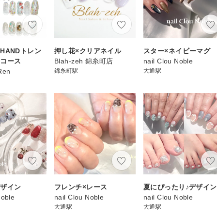
HANDトレン
押し花×クリアネイル
スター×ネイビーマグ
ンコース
Blah-zeh 錦糸町店
nail Clou Noble
Ren
錦糸町駅
大通駅
デザイン
フレンチ×レース
夏にぴったり♪デザイン
Noble
nail Clou Noble
nail Clou Noble
大通駅
大通駅