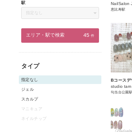
駅
NailSalon 
恵比寿駅
指定なし
45
エリア・駅で検索
件
タイプ
指定なし
Bコースデ
studio tam
ジェル
勾当台公園
スカルプ
マニキュア
ネイルチップ