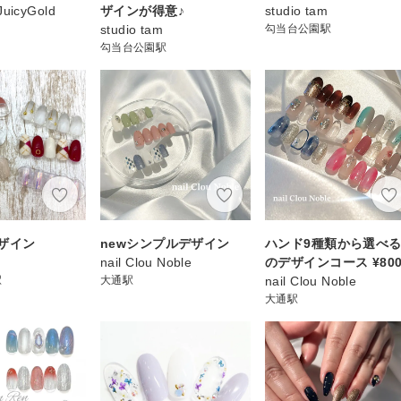
JuicyGold
ザインが得意♪
studio tam
studio tam
勾当台公園駅
勾当台公園駅
ザイン
newシンプルデザイン
ハンド9種類から選べ
nail Clou Noble
のデザインコース ¥800
駅
大通駅
nail Clou Noble
大通駅