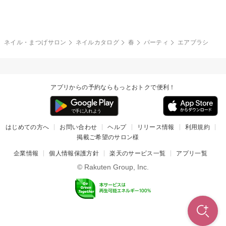
グレー
クリア
フラワー
プッチ
ネイルシール
その他(アート・パーツ)
冬
カラフル
ワンカラー
ピーコック
ネイル・まつげサロン
ネイルカタログ
春
パーティ
エアブラシ
タイダイ
ツイード
マット
手書き
アプリからの予約ならもっとおトクで便利！
チェック
その他(デザイン)
はじめての方へ
お問い合わせ
ヘルプ
リリース情報
利用規約
掲載ご希望のサロン様
企業情報
個人情報保護方針
楽天のサービス一覧
アプリ一覧
© Rakuten Group, Inc.