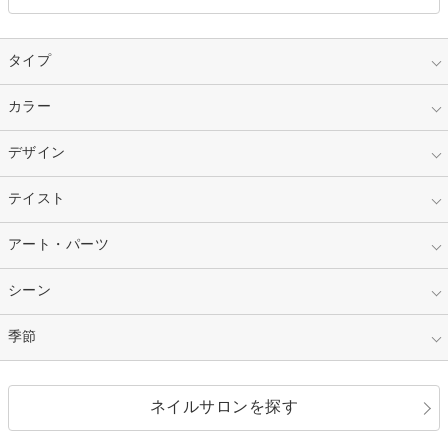
タイプ
指定なし
カラー
ジェル
スカルプ
マニキュア
指定なし
デザイン
ピンク
ネイルチップ
ベージュ
ホワイト
指定なし
テイスト
フレンチ
レッド
ブルー
その他フレンチ
マーブル
指定なし
アート・パーツ
ゴージャス
パープル
オレンジ
カラーグラデーション
ラメグラデーション
シンプル
ガーリー
指定なし
シーン
ストーン
イエロー
ゴールド
ハート
リボン
カジュアル
押し花
ホログラム
指定なし
季節
和装
シルバー
グリーン
レース
ドット
パール
メタルパーツ
オフィス
パーティ
指定なし
春
ネイルサロンを探す
ブラック
ブラウン
ボーダー
アニマル
エアブラシ
3D
ブライダル
夏
秋