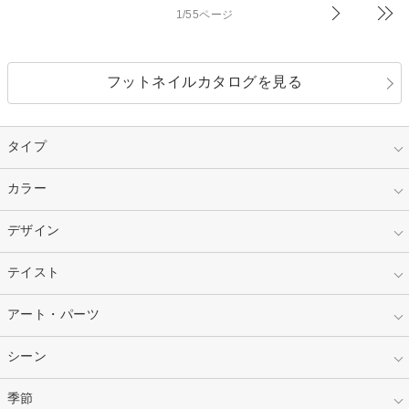
1/55ページ
フットネイルカタログを見る
タイプ
指定なし
カラー
ジェル
スカルプ
マニキュア
指定なし
デザイン
ピンク
ネイルチップ
ベージュ
ホワイト
指定なし
テイスト
フレンチ
レッド
ブルー
その他フレンチ
マーブル
指定なし
アート・パーツ
ゴージャス
パープル
オレンジ
カラーグラデーション
ラメグラデーション
シンプル
ガーリー
指定なし
シーン
ストーン
イエロー
ゴールド
ハート
リボン
カジュアル
押し花
ホログラム
指定なし
季節
和装