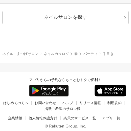
シルバー
グリーン
レース
ドット
パール
メタルパーツ
オフィス
パーティ
指定なし
春
ネイルサロンを探す
ブラック
ブラウン
ボーダー
アニマル
エアブラシ
3D
ブライダル
夏
秋
グレー
クリア
フラワー
プッチ
ネイルシール
その他(アート・パーツ)
冬
カラフル
ワンカラー
ピーコック
ネイル・まつげサロン
ネイルカタログ
春
パーティ
手書き
タイダイ
ツイード
マット
手書き
アプリからの予約ならもっとおトクで便利！
チェック
その他(デザイン)
はじめての方へ
お問い合わせ
ヘルプ
リリース情報
利用規約
掲載ご希望のサロン様
企業情報
個人情報保護方針
楽天のサービス一覧
アプリ一覧
© Rakuten Group, Inc.