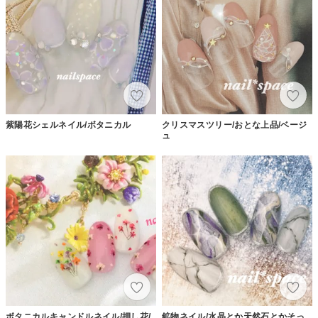
紫陽花シェルネイル/ボタニカル
クリスマスツリー/おとな上品/ベージ
ュ
ボタニカルキャンドルネイル/押し花/
鉱物ネイル/水晶とか天然石とかそっ