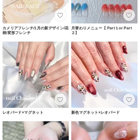
カメリアフレンチ/1月の新デザイン/花
月替わりメニュー【 Part１or Part
柄/変形フレンチ
２】
レオパード×マグネット
新色マグネット×レオパード