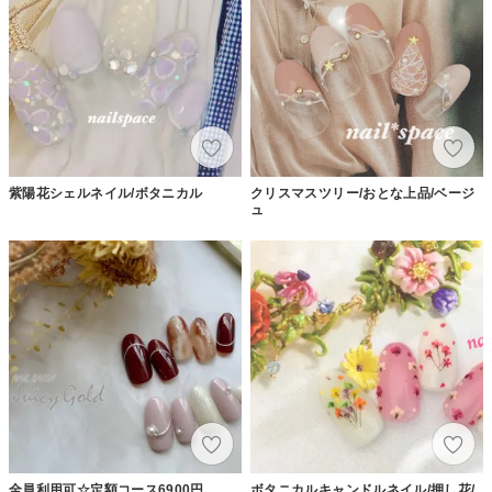
紫陽花シェルネイル/ボタニカル
クリスマスツリー/おとな上品/ベージ
ュ
全員利用可☆定額コース6900円
ボタニカルキャンドルネイル/押し花/