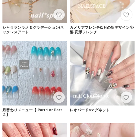
シャラランラメ＆グラデーション/ネ
カメリアフレンチ/1月の新デザイン/花
ックレスアート
柄/変形フレンチ
月替わりメニュー【 Part１or Part
レオパード×マグネット
２】