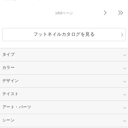
1/66ページ
フットネイルカタログを見る
タイプ
指定なし
カラー
ジェル
スカルプ
マニキュア
指定なし
デザイン
ピンク
ネイルチップ
ベージュ
ホワイト
指定なし
テイスト
フレンチ
レッド
ブルー
その他フレンチ
マーブル
指定なし
アート・パーツ
ゴージャス
パープル
オレンジ
カラーグラデーション
ラメグラデーション
シンプル
ガーリー
指定なし
シーン
ストーン