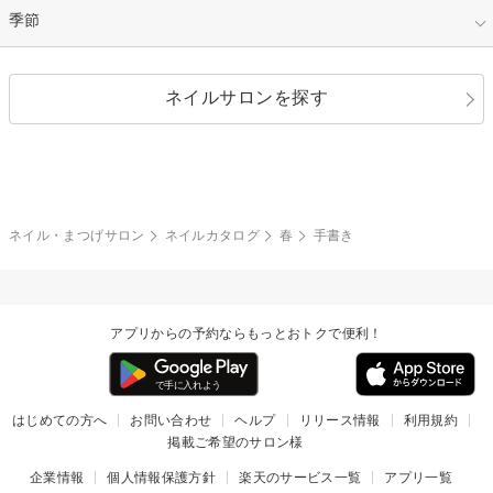
イエロー
ゴールド
ハート
リボン
カジュアル
押し花
ホログラム
指定なし
季節
和装
シルバー
グリーン
レース
ドット
パール
メタルパーツ
オフィス
パーティ
指定なし
春
ネイルサロンを探す
ブラック
ブラウン
ボーダー
アニマル
エアブラシ
3D
ブライダル
夏
秋
グレー
クリア
フラワー
プッチ
ネイルシール
その他(アート・パーツ)
冬
カラフル
ワンカラー
ピーコック
ネイル・まつげサロン
ネイルカタログ
春
手書き
タイダイ
ツイード
マット
手書き
アプリからの予約ならもっとおトクで便利！
チェック
その他(デザイン)
はじめての方へ
お問い合わせ
ヘルプ
リリース情報
利用規約
掲載ご希望のサロン様
企業情報
個人情報保護方針
楽天のサービス一覧
アプリ一覧