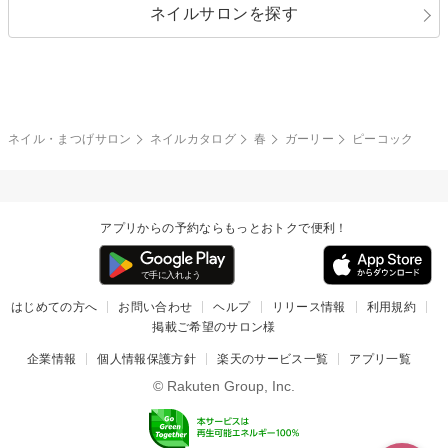
ネイルサロンを探す
ブラック
ブラウン
ボーダー
アニマル
エアブラシ
3D
ブライダル
夏
秋
グレー
クリア
フラワー
プッチ
ネイルシール
その他(アート・パーツ)
冬
カラフル
ワンカラー
ピーコック
ネイル・まつげサロン
ネイルカタログ
春
ガーリー
ピーコック
タイダイ
ツイード
マット
手書き
アプリからの予約ならもっとおトクで便利！
チェック
その他(デザイン)
はじめての方へ
お問い合わせ
ヘルプ
リリース情報
利用規約
掲載ご希望のサロン様
企業情報
個人情報保護方針
楽天のサービス一覧
アプリ一覧
© Rakuten Group, Inc.