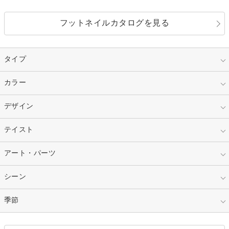
フットネイルカタログを見る
タイプ
指定なし
カラー
ジェル
スカルプ
マニキュア
指定なし
デザイン
ピンク
ネイルチップ
ベージュ
ホワイト
指定なし
テイスト
フレンチ
レッド
ブルー
その他フレンチ
マーブル
指定なし
アート・パーツ
ゴージャス
パープル
オレンジ
カラーグラデーション
ラメグラデーション
シンプル
ガーリー
指定なし
シーン
ストーン
イエロー
ゴールド
ハート
リボン
カジュアル
押し花
ホログラム
指定なし
季節
和装
シルバー
グリーン
レース
ドット
パール
メタルパーツ
オフィス
パーティ
指定なし
春