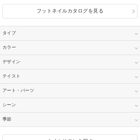
フットネイルカタログを見る
タイプ
指定なし
カラー
ジェル
スカルプ
マニキュア
指定なし
デザイン
ピンク
ネイルチップ
ベージュ
ホワイト
指定なし
テイスト
フレンチ
レッド
ブルー
その他フレンチ
マーブル
指定なし
アート・パーツ
ゴージャス
パープル
オレンジ
カラーグラデーション
ラメグラデーション
シンプル
ガーリー
指定なし
シーン
ストーン
イエロー
ゴールド
ハート
リボン
カジュアル
押し花
ホログラム
指定なし
季節
和装
シルバー
グリーン
レース
ドット
パール
メタルパーツ
オフィス
パーティ
指定なし
春