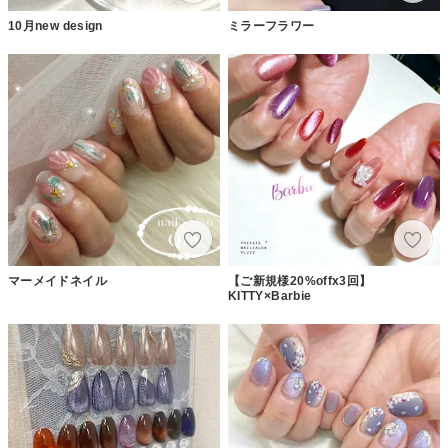
10月new design
ミラーフラワー
マーメイドネイル
【ご新規様20%offx3回】
KITTY×Barbie