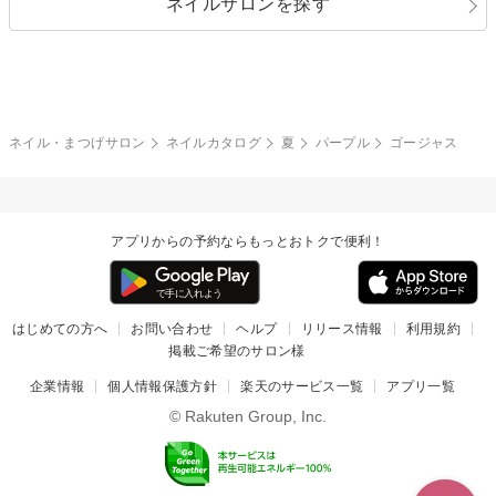
ネイルサロンを探す
ブラック
ブラウン
ボーダー
アニマル
エアブラシ
3D
ブライダル
夏
秋
グレー
クリア
フラワー
プッチ
ネイルシール
その他(アート・パーツ)
冬
カラフル
ワンカラー
ピーコック
ネイル・まつげサロン
ネイルカタログ
夏
パープル
ゴージャス
タイダイ
ツイード
マット
手書き
アプリからの予約ならもっとおトクで便利！
チェック
その他(デザイン)
はじめての方へ
お問い合わせ
ヘルプ
リリース情報
利用規約
掲載ご希望のサロン様
企業情報
個人情報保護方針
楽天のサービス一覧
アプリ一覧
© Rakuten Group, Inc.