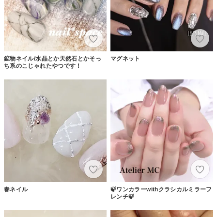
鉱物ネイル/水晶とか天然石とかそっ
マグネット
ち系のこじゃれたやつです！
春ネイル
🍃ワンカラーwithクラシカルミラーフ
レンチ🍃