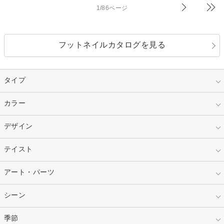
1/86ページ
フットネイルカタログを見る
タイプ
指定なし
カラー
ジェル
スカルプ
マニキュア
指定なし
デザイン
ピンク
ネイルチップ
ベージュ
ホワイト
指定なし
テイスト
フレンチ
レッド
ブルー
その他フレンチ
マーブル
指定なし
アート・パーツ
ゴージャス
パープル
オレンジ
カラーグラデーション
ラメグラデーション
シンプル
ガーリー
指定なし
シーン
ストーン
イエロー
ゴールド
ハート
リボン
カジュアル
押し花
ホログラム
指定なし
季節
和装