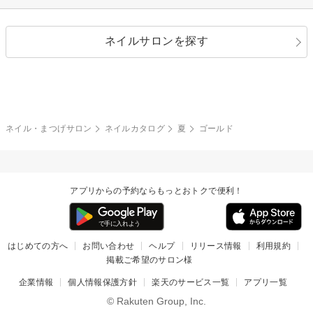
シルバー
グリーン
レース
ドット
パール
メタルパーツ
オフィス
パーティ
指定なし
春
ネイルサロンを探す
ブラック
ブラウン
ボーダー
アニマル
エアブラシ
3D
ブライダル
夏
秋
グレー
クリア
フラワー
プッチ
ネイルシール
その他(アート・パーツ)
冬
カラフル
ワンカラー
ピーコック
ネイル・まつげサロン
ネイルカタログ
夏
ゴールド
タイダイ
ツイード
マット
手書き
アプリからの予約ならもっとおトクで便利！
チェック
その他(デザイン)
はじめての方へ
お問い合わせ
ヘルプ
リリース情報
利用規約
掲載ご希望のサロン様
企業情報
個人情報保護方針
楽天のサービス一覧
アプリ一覧
© Rakuten Group, Inc.