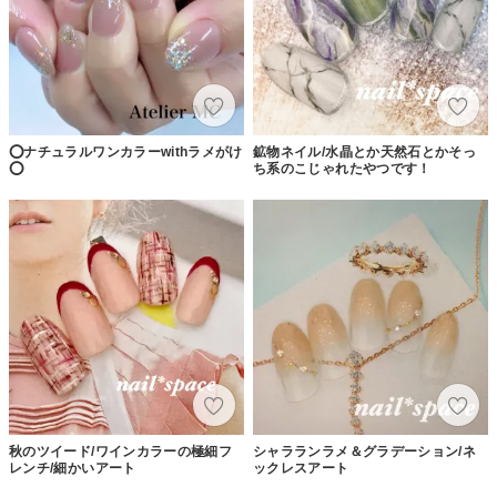
⭕️ナチュラルワンカラーwithラメがけ
鉱物ネイル/水晶とか天然石とかそっ
⭕️
ち系のこじゃれたやつです！
秋のツイード/ワインカラーの極細フ
シャラランラメ＆グラデーション/ネ
レンチ/細かいアート
ックレスアート