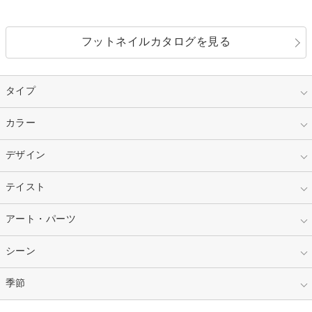
フットネイルカタログを見る
タイプ
指定なし
カラー
ジェル
スカルプ
マニキュア
指定なし
デザイン
ピンク
ネイルチップ
ベージュ
ホワイト
指定なし
テイスト
フレンチ
レッド
ブルー
その他フレンチ
マーブル
指定なし
アート・パーツ
ゴージャス
パープル
オレンジ
カラーグラデーション
ラメグラデーション
シンプル
ガーリー
指定なし
シーン
ストーン
イエロー
ゴールド
ハート
リボン
カジュアル
押し花
ホログラム
指定なし
季節
和装
シルバー
グリーン
レース
ドット
パール
メタルパーツ
オフィス
パーティ