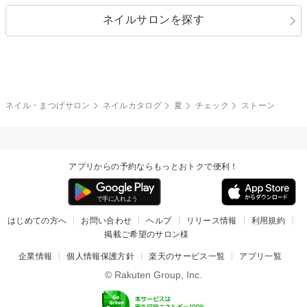
指定なし
春
ネイルサロンを探す
ブラック
ブラウン
ボーダー
アニマル
エアブラシ
3D
ブライダル
夏
秋
グレー
クリア
フラワー
プッチ
ネイルシール
その他(アート・パーツ)
冬
カラフル
ワンカラー
ピーコック
ネイル・まつげサロン
ネイルカタログ
夏
チェック
ストーン
タイダイ
ツイード
マット
手書き
アプリからの予約ならもっとおトクで便利！
チェック
その他(デザイン)
はじめての方へ
お問い合わせ
ヘルプ
リリース情報
利用規約
掲載ご希望のサロン様
企業情報
個人情報保護方針
楽天のサービス一覧
アプリ一覧
© Rakuten Group, Inc.