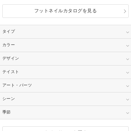
フットネイルカタログを見る
タイプ
指定なし
カラー
ジェル
スカルプ
マニキュア
指定なし
デザイン
ピンク
ネイルチップ
ベージュ
ホワイト
指定なし
テイスト
フレンチ
レッド
ブルー
その他フレンチ
マーブル
指定なし
アート・パーツ
ゴージャス
パープル
オレンジ
カラーグラデーション
ラメグラデーション
シンプル
ガーリー
指定なし
シーン
ストーン
イエロー
ゴールド
ハート
リボン
カジュアル
押し花
ホログラム
指定なし
季節
和装
シルバー
グリーン
レース
ドット
パール
メタルパーツ
オフィス
パーティ
指定なし
春