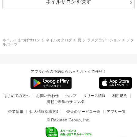
ネイルサロンを探す
ブラック
ブラウン
ボーダー
アニマル
エアブラシ
3D
ブライダル
夏
秋
グレー
クリア
フラワー
プッチ
ネイルシール
その他(アート・パーツ)
冬
カラフル
ワンカラー
ピーコック
ネイル・まつげサロン
ネイルカタログ
夏
ラメグラデーション
メタ
タイダイ
ツイード
ルパーツ
マット
手書き
チェック
その他(デザイン)
アプリからの予約ならもっとおトクで便利！
はじめての方へ
お問い合わせ
ヘルプ
リリース情報
利用規約
掲載ご希望のサロン様
企業情報
個人情報保護方針
楽天のサービス一覧
アプリ一覧
© Rakuten Group, Inc.