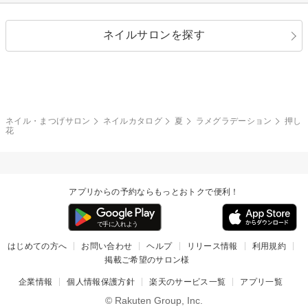
シルバー
グリーン
レース
ドット
パール
メタルパーツ
オフィス
パーティ
指定なし
春
ネイルサロンを探す
ブラック
ブラウン
ボーダー
アニマル
エアブラシ
3D
ブライダル
夏
秋
グレー
クリア
フラワー
プッチ
ネイルシール
その他(アート・パーツ)
冬
カラフル
ワンカラー
ピーコック
ネイル・まつげサロン
ネイルカタログ
夏
ラメグラデーション
押し
タイダイ
ツイード
花
マット
手書き
チェック
その他(デザイン)
アプリからの予約ならもっとおトクで便利！
はじめての方へ
お問い合わせ
ヘルプ
リリース情報
利用規約
掲載ご希望のサロン様
企業情報
個人情報保護方針
楽天のサービス一覧
アプリ一覧
© Rakuten Group, Inc.