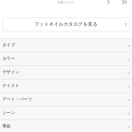
1/5ページ
フットネイルカタログを見る
タイプ
指定なし
カラー
ジェル
スカルプ
マニキュア
指定なし
デザイン
ピンク
ネイルチップ
ベージュ
ホワイト
指定なし
テイスト
フレンチ
レッド
ブルー
その他フレンチ
マーブル
指定なし
アート・パーツ
ゴージャス
パープル
オレンジ
カラーグラデーション
ラメグラデーション
シンプル
ガーリー
指定なし
シーン
ストーン
イエロー
ゴールド
ハート
リボン
カジュアル
押し花
ホログラム
指定なし
季節
和装