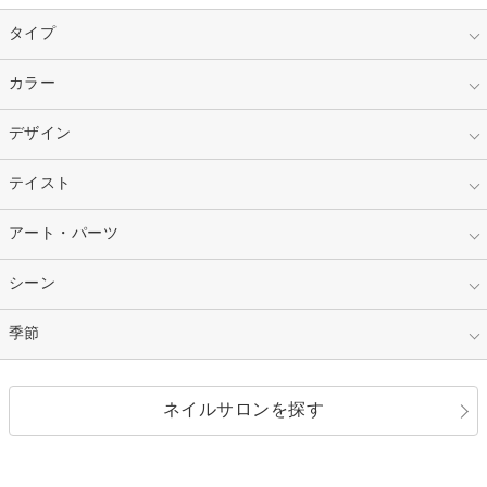
タイプ
指定なし
カラー
ジェル
スカルプ
マニキュア
指定なし
デザイン
ピンク
ネイルチップ
ベージュ
ホワイト
指定なし
テイスト
フレンチ
レッド
ブルー
その他フレンチ
マーブル
指定なし
アート・パーツ
ゴージャス
パープル
オレンジ
カラーグラデーション
ラメグラデーション
シンプル
ガーリー
指定なし
シーン
ストーン
イエロー
ゴールド
ハート
リボン
カジュアル
押し花
ホログラム
指定なし
季節
和装
シルバー
グリーン
レース
ドット
パール
メタルパーツ
オフィス
パーティ
指定なし
春
ネイルサロンを探す
ブラック
ブラウン
ボーダー
アニマル
エアブラシ
3D
ブライダル
夏
秋
グレー
クリア
フラワー
プッチ
ネイルシール
その他(アート・パーツ)
冬