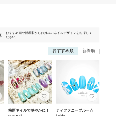
おすすめ順や新着順からお好みのネイルデザインをお探しく
覧
ださい。
おすすめ順
新着順
梅雨ネイルで華やかに！
ティファニーブルー☆
tete.nail
Lukia