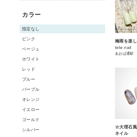
カラー
指定なし
ピンク
梅雨を楽し
tete.nail
ベージュ
あおば通駅
ホワイト
レッド
ブルー
パープル
オレンジ
イエロー
ゴールド
☆大理石
シルバー
ネイル