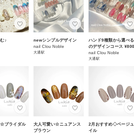
む♪
newシンプルデザイン
ハンド9種類から選べ
nail Clou Noble
のデザインコース ¥800
大通駅
nail Clou Noble
大通駅
風☆ブライダル
大人可愛い☆ニュアンス
2月おすすめ◇ベージ
ブラウン
イル