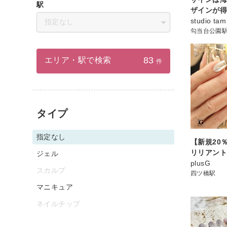
駅
ザインが得
studio tam
指定なし
勾当台公園
83
エリア・駅で検索
件
タイプ
指定なし
【新規20％
リリアン
ジェル
plusG
スカルプ
四ツ橋駅
マニキュア
ネイルチップ