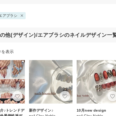
エアブラシ
その他(デザイン)/エアブラシのネイルデザイン一
件を表示
介♪トレンドデ
新作デザイン♪
10月new design
海外風個性派デ
nail Clou Noble
nail Clou Noble