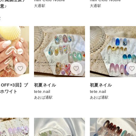
意♪
大通駅
大通駅
駅
OFF×3回】ブ
初夏ネイル
初夏ネイル
トホワイト
tete.nail
tete.nail
あおば通駅
あおば通駅