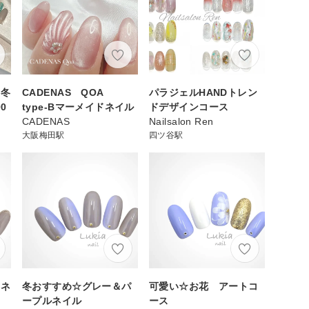
る冬
CADENAS QOA
パラジェルHANDトレン
0
type-Bマーメイドネイル
ドデザインコース
CADENAS
Nailsalon Ren
大阪梅田駅
四ツ谷駅
ュネ
冬おすすめ☆グレー＆パ
可愛い☆お花 アートコ
ープルネイル
ース