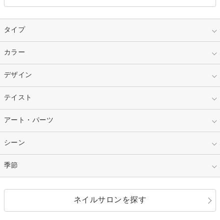
タイプ
指定なし
カラー
ジェル
スカルプ
マニキュア
指定なし
デザイン
ピンク
ネイルチップ
ベージュ
ホワイト
指定なし
テイスト
フレンチ
レッド
ブルー
その他フレンチ
マーブル
指定なし
アート・パーツ
ゴージャス
パープル
オレンジ
カラーグラデーション
ラメグラデーション
シンプル
ガーリー
指定なし
シーン
ストーン
イエロー
ゴールド
ハート
リボン
カジュアル
押し花
ホログラム
指定なし
季節
和装
シルバー
グリーン
レース
ドット
パール
メタルパーツ
オフィス
パーティ
指定なし
春
ネイルサロンを探す
ブラック
ブラウン
ボーダー
アニマル
エアブラシ
3D
ブライダル
夏
秋