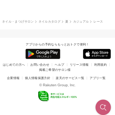
グレー
クリア
フラワー
プッチ
ネイルシール
その他(アート・パーツ)
冬
カラフル
ワンカラー
ピーコック
ネイル・まつげサロン
ネイルカタログ
夏
カジュアル
レース
タイダイ
ツイード
マット
手書き
アプリからの予約ならもっとおトクで便利！
チェック
その他(デザイン)
はじめての方へ
お問い合わせ
ヘルプ
リリース情報
利用規約
掲載ご希望のサロン様
企業情報
個人情報保護方針
楽天のサービス一覧
アプリ一覧
© Rakuten Group, Inc.