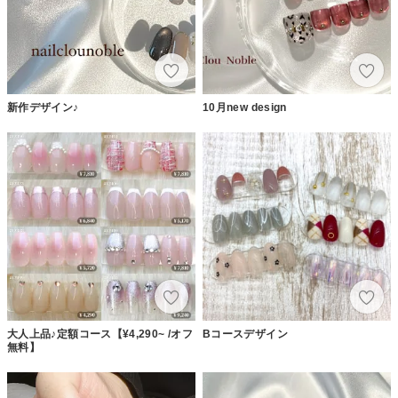
新作デザイン♪
10月new design
大人上品♪定額コース【¥4,290~ /オフ
Bコースデザイン
無料】