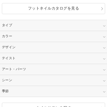
フットネイルカタログを見る
タイプ
指定なし
カラー
ジェル
スカルプ
マニキュア
指定なし
デザイン
ピンク
ネイルチップ
ベージュ
ホワイト
指定なし
テイスト
フレンチ
レッド
ブルー
その他フレンチ
マーブル
指定なし
アート・パーツ
ゴージャス
パープル
オレンジ
カラーグラデーション
ラメグラデーション
シンプル
ガーリー
指定なし
シーン
ストーン
イエロー
ゴールド
ハート
リボン
カジュアル
押し花
ホログラム
指定なし
季節
和装
シルバー
グリーン
レース
ドット
パール
メタルパーツ
オフィス
パーティ
指定なし
春