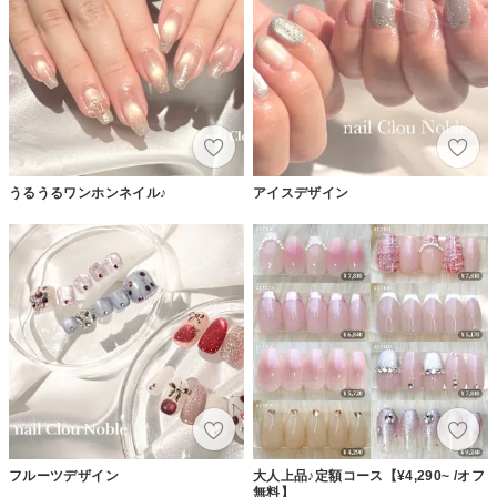
うるうるワンホンネイル♪
アイスデザイン
フルーツデザイン
大人上品♪定額コース【¥4,290~ /オフ
無料】