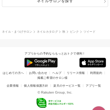
ネイルサロンを探す
ブラック
ブラウン
ボーダー
アニマル
エアブラシ
3D
ブライダル
夏
秋
グレー
クリア
フラワー
プッチ
ネイルシール
その他(アート・パーツ)
冬
カラフル
ワンカラー
ピーコック
ネイル・まつげサロン
ネイルカタログ
秋
ピンク
ツイード
タイダイ
ツイード
マット
手書き
アプリからの予約ならもっとおトクで便利！
チェック
その他(デザイン)
はじめての方へ
お問い合わせ
ヘルプ
リリース情報
利用規約
掲載ご希望のサロン様
企業情報
個人情報保護方針
楽天のサービス一覧
アプリ一覧
© Rakuten Group, Inc.