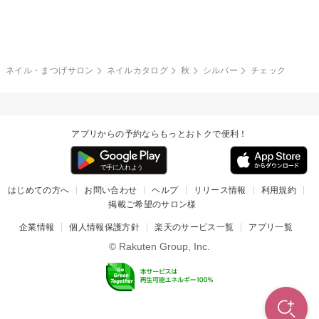
グレー
クリア
フラワー
プッチ
ネイルシール
その他(アート・パーツ)
冬
カラフル
ワンカラー
ピーコック
ネイル・まつげサロン
ネイルカタログ
秋
シルバー
チェック
タイダイ
ツイード
マット
手書き
アプリからの予約ならもっとおトクで便利！
チェック
その他(デザイン)
はじめての方へ
お問い合わせ
ヘルプ
リリース情報
利用規約
掲載ご希望のサロン様
企業情報
個人情報保護方針
楽天のサービス一覧
アプリ一覧
© Rakuten Group, Inc.