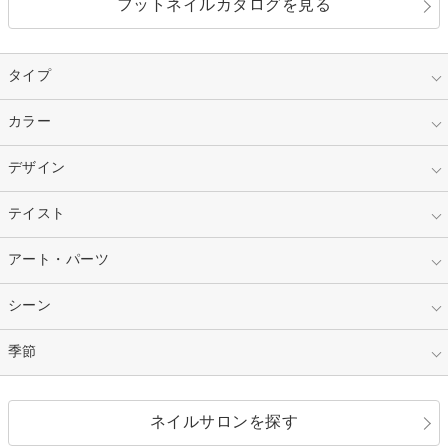
フットネイルカタログを見る
タイプ
指定なし
カラー
ジェル
スカルプ
マニキュア
指定なし
デザイン
ピンク
ネイルチップ
ベージュ
ホワイト
指定なし
テイスト
フレンチ
レッド
ブルー
その他フレンチ
マーブル
指定なし
アート・パーツ
ゴージャス
パープル
オレンジ
カラーグラデーション
ラメグラデーション
シンプル
ガーリー
指定なし
シーン
ストーン
イエロー
ゴールド
ハート
リボン
カジュアル
押し花
ホログラム
指定なし
季節
和装
シルバー
グリーン
レース
ドット
パール
メタルパーツ
オフィス
パーティ
指定なし
春
ネイルサロンを探す
ブラック
ブラウン
ボーダー
アニマル
エアブラシ
3D
ブライダル
夏
秋