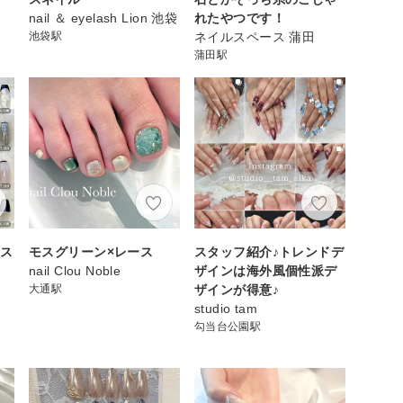
nail ＆ eyelash Lion 池袋
れたやつです！
池袋駅
ネイルスペース 蒲田
蒲田駅
ース
モスグリーン×レース
スタッフ紹介♪トレンドデ
nail Clou Noble
ザインは海外風個性派デ
大通駅
ザインが得意♪
studio tam
勾当台公園駅