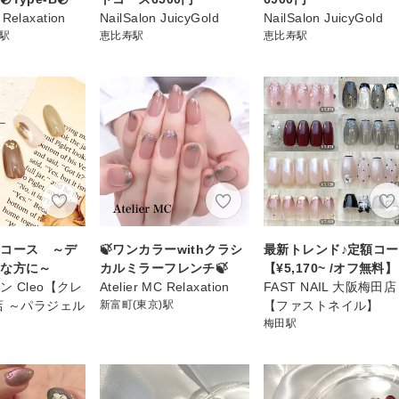
 Relaxation
NailSalon JuicyGold
NailSalon JuicyGold
)駅
恵比寿駅
恵比寿駅
Ｂコース ～デ
🍃ワンカラーwithクラシ
最新トレンド♪定額コ
きな方に～
カルミラーフレンチ🍃
【¥5,170~ /オフ無料】
 Cleo【クレ
Atelier MC Relaxation
FAST NAIL 大阪梅田店
店 ～パラジェル
新富町(東京)駅
【ファストネイル】
梅田駅