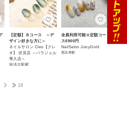
グ
【定額】Ｂコース ～デ
全員利用可能☆定額コー
ザイン好きな方に～
ス6900円
ネイルサロン Cleo【クレ
NailSalon JuicyGold
オ】 伏見店 ～パラジェル
恵比寿駅
導入店～
栄(名古屋)駅
18