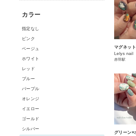
カラー
指定なし
ピンク
マグネッ
ベージュ
Lelys nail
ホワイト
赤羽駅
レッド
ブルー
パープル
オレンジ
イエロー
ゴールド
シルバー
グリーン×