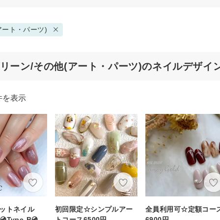
アート・パーツ)
グリーン/その他(アート・パーツ)のネイルデザイ
件を表示
グネットネイル
初回限定☆シンプルアー
全員利用可☆定額コー
Type-B💿
トコース6500円
6900円