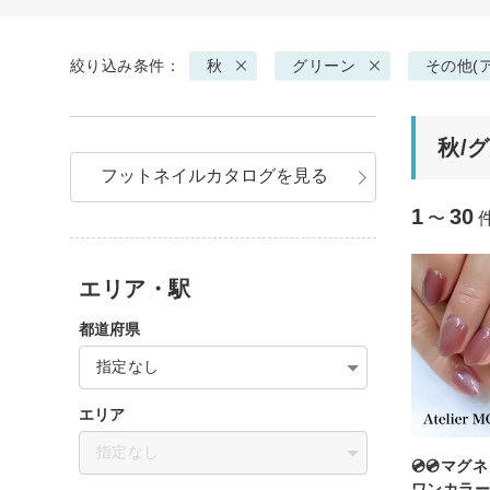
絞り込み条件：
秋
グリーン
その他(
秋/
フットネイルカタログを見る
1
30
〜
エリア・駅
都道府県
指定なし
エリア
指定なし
💿💿マ
ワンカラー💿