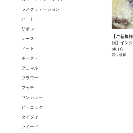
ラメグラデーション
ハート
リボン
【ご新規様20
レース
回】イン
ドット
plusG
四ツ橋駅
ボーダー
アニマル
フラワー
プッチ
ワンカラー
ピーコック
タイダイ
ツイード