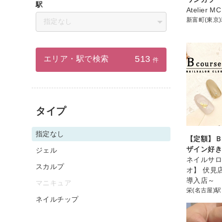
駅
Atelier MC
新富町(東京
指定なし
513
エリア・駅で検索
件
タイプ
指定なし
【定額】
ザイン好
ジェル
ネイルサロン
スカルプ
オ】 伏見
導入店～
マニキュア
栄(名古屋)駅
ネイルチップ