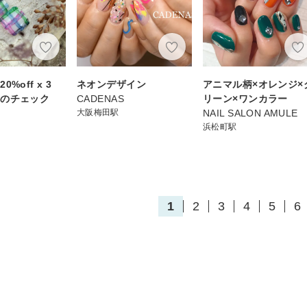
%off x 3
ネオンデザイン
アニマル柄×オレンジ×
クのチェック
CADENAS
リーン×ワンカラー
大阪梅田駅
NAIL SALON AMULE
浜松町駅
1
2
3
4
5
6