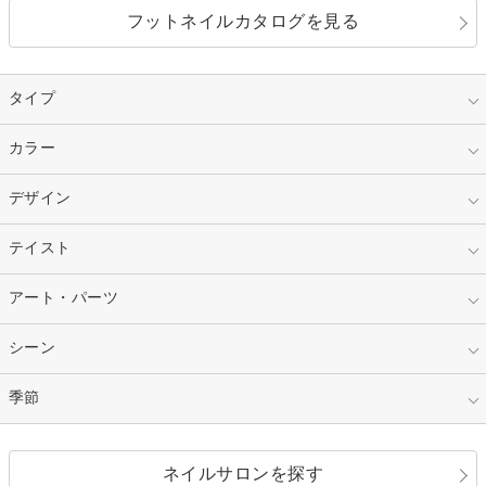
フットネイルカタログを見る
タイプ
指定なし
カラー
ジェル
スカルプ
マニキュア
指定なし
デザイン
ピンク
ネイルチップ
ベージュ
ホワイト
指定なし
テイスト
フレンチ
レッド
ブルー
その他フレンチ
マーブル
指定なし
アート・パーツ
ゴージャス
パープル
オレンジ
カラーグラデーション
ラメグラデーション
シンプル
ガーリー
指定なし
シーン
ストーン
イエロー
ゴールド
ハート
リボン
カジュアル
押し花
ホログラム
指定なし
季節
和装
シルバー
グリーン
レース
ドット
パール
メタルパーツ
オフィス
パーティ
指定なし
春
ネイルサロンを探す
ブラック
ブラウン
ボーダー
アニマル
エアブラシ
3D