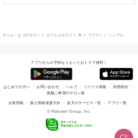
ブライダル
夏
秋
グレー
クリア
フラワー
プッチ
ネイルシール
その他(アート・パーツ)
冬
カラフル
ワンカラー
ピーコック
ネイル・まつげサロン
ネイルカタログ
秋
ブラウン
シンプル
タイダイ
ツイード
マット
手書き
アプリからの予約ならもっとおトクで便利！
チェック
その他(デザイン)
はじめての方へ
お問い合わせ
ヘルプ
リリース情報
利用規約
掲載ご希望のサロン様
企業情報
個人情報保護方針
楽天のサービス一覧
アプリ一覧
© Rakuten Group, Inc.