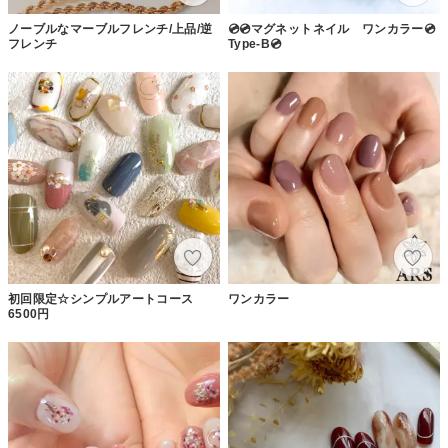
ノーブルなマーブルフレンチ/上品/逆
💿💿マグネットネイル ワンカラー💿
フレンチ
Type-B💿
初回限定☆シンプルアートコース
ワンカラー
6500円