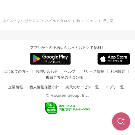
冬
カラフル
ワンカラー
ピーコック
ネイル・まつげサロン
ネイルカタログ
秋
ジェル
押し花
タイダイ
ツイード
マット
手書き
アプリからの予約ならもっとおトクで便利！
チェック
その他(デザイン)
はじめての方へ
お問い合わせ
ヘルプ
リリース情報
利用規約
掲載ご希望のサロン様
企業情報
個人情報保護方針
楽天のサービス一覧
アプリ一覧
© Rakuten Group, Inc.