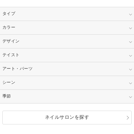
タイプ
指定なし
カラー
ジェル
スカルプ
マニキュア
指定なし
デザイン
ピンク
ネイルチップ
ベージュ
ホワイト
指定なし
テイスト
フレンチ
レッド
ブルー
その他フレンチ
マーブル
指定なし
アート・パーツ
ゴージャス
パープル
オレンジ
カラーグラデーション
ラメグラデーション
シンプル
ガーリー
指定なし
シーン
ストーン
イエロー
ゴールド
ハート
リボン
カジュアル
押し花
ホログラム
指定なし
季節
和装
シルバー
グリーン
レース
ドット
パール
メタルパーツ
オフィス
パーティ
指定なし
春
ネイルサロンを探す
ブラック
ブラウン
ボーダー
アニマル
エアブラシ
3D
ブライダル
夏
秋
グレー
クリア
フラワー
プッチ
ネイルシール
その他(アート・パーツ)